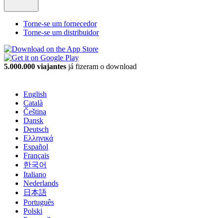
Torne-se um fornecedor
Torne-se um distribuidor
5.000.000 viajantes
já fizeram o download
English
Català
Čeština
Dansk
Deutsch
Ελληνικά
Español
Français
한국어
Italiano
Nederlands
日本語
Português
Polski