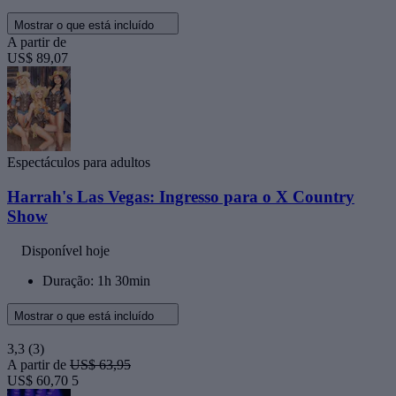
Mostrar o que está incluído
A partir de
US$ 89,07
Espectáculos para adultos
Harrah's Las Vegas: Ingresso para o X Country
Show
Disponível hoje
Duração: 1h 30min
Mostrar o que está incluído
3,3
(3)
A partir de
US$ 63,95
US$ 60,70
5