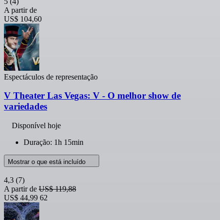
5
(4)
A partir de
US$ 104,60
Espectáculos de representação
V Theater Las Vegas: V - O melhor show de
variedades
Disponível hoje
Duração: 1h 15min
Mostrar o que está incluído
4,3
(7)
A partir de
US$ 119,88
US$ 44,99
62