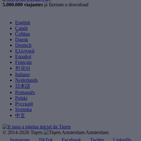
5.000.000 viajantes
já fizeram o download
English
Català
Čeština
Dansk
Deutsch
Ελληνικά
Español
Français
한국어
Italiano
Nederlands
日本語
Português
Polski
Русский
Svenska
中文
© 2014-2026 Tiqets
Amsterdam
Instagram
TikTok
Facebook
Twitter
LinkedIn