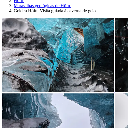
Hofn
Maravilhas geológicas de Höfn
Geleira Höfn: Visita guiada à caverna de gelo