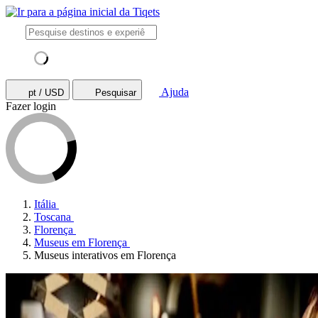
Ajuda
pt / USD
Pesquisar
Fazer login
Itália
Toscana
Florença
Museus em Florença
Museus interativos em Florença