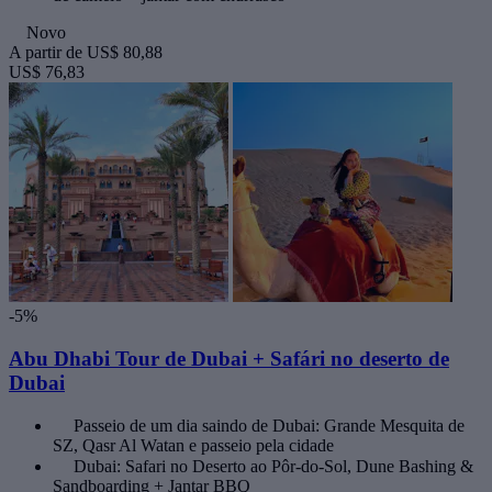
Novo
A partir de
US$ 80,88
US$ 76,83
-5%
Abu Dhabi Tour de Dubai + Safári no deserto de
Dubai
Passeio de um dia saindo de Dubai: Grande Mesquita de
SZ, Qasr Al Watan e passeio pela cidade
Dubai: Safari no Deserto ao Pôr-do-Sol, Dune Bashing &
Sandboarding + Jantar BBQ