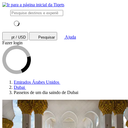
Ajuda
pt / USD
Pesquisar
Fazer login
Emirados Árabes Unidos
Dubai
Passeios de um dia saindo de Dubai