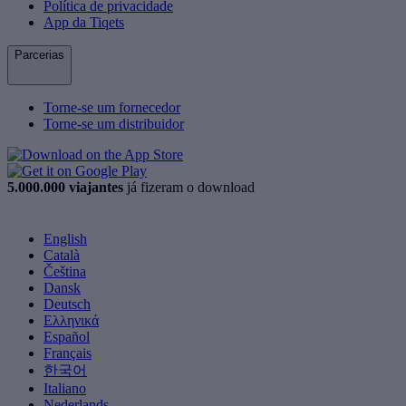
Política de privacidade
App da Tiqets
Parcerias
Torne-se um fornecedor
Torne-se um distribuidor
5.000.000 viajantes
já fizeram o download
English
Català
Čeština
Dansk
Deutsch
Ελληνικά
Español
Français
한국어
Italiano
Nederlands