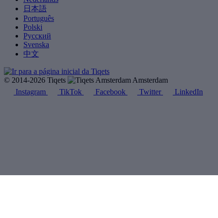
日本語
Português
Polski
Русский
Svenska
中文
© 2014-2026 Tiqets
Amsterdam
Instagram
TikTok
Facebook
Twitter
LinkedIn