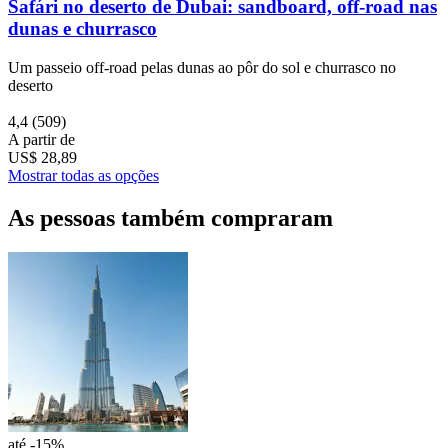
Safári no deserto de Dubai: sandboard, off-road nas
dunas e churrasco
Um passeio off-road pelas dunas ao pôr do sol e churrasco no
deserto
4,4
(509)
A partir de
US$ 28,89
Mostrar todas as opções
As pessoas também compraram
até -15%