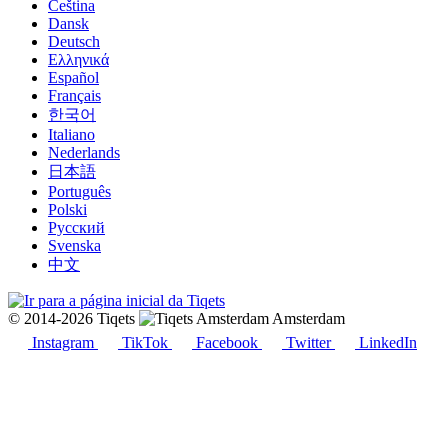
Čeština
Dansk
Deutsch
Ελληνικά
Español
Français
한국어
Italiano
Nederlands
日本語
Português
Polski
Русский
Svenska
中文
© 2014-2026 Tiqets
Amsterdam
Instagram
TikTok
Facebook
Twitter
LinkedIn