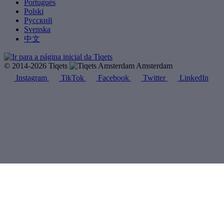
Português
Polski
Русский
Svenska
中文
© 2014-2026 Tiqets
Amsterdam
Instagram
TikTok
Facebook
Twitter
LinkedIn