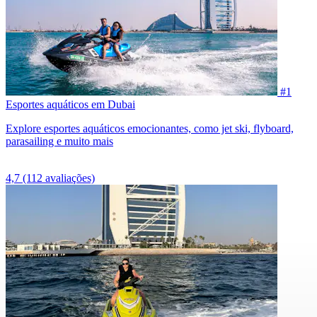
#1
Esportes aquáticos em Dubai
Explore esportes aquáticos emocionantes, como jet ski, flyboard,
parasailing e muito mais
4,7
(112 avaliações)