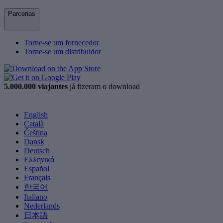
Parcerias
Torne-se um fornecedor
Torne-se um distribuidor
5.000.000 viajantes
já fizeram o download
English
Català
Čeština
Dansk
Deutsch
Ελληνικά
Español
Français
한국어
Italiano
Nederlands
日本語