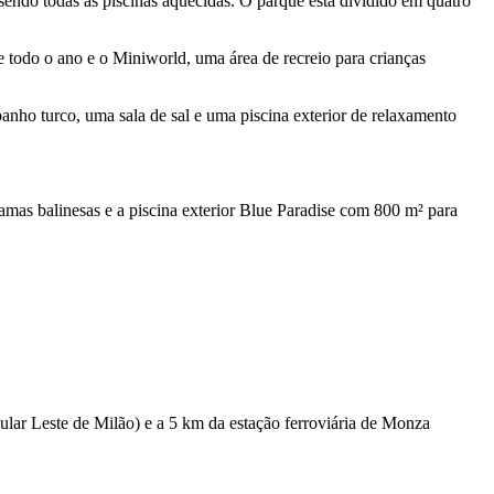
sendo todas as piscinas aquecidas. O parque está dividido em quatro
e todo o ano e o Miniworld, uma área de recreio para crianças
nho turco, uma sala de sal e uma piscina exterior de relaxamento
amas balinesas e a piscina exterior Blue Paradise com 800 m² para
lar Leste de Milão) e a 5 km da estação ferroviária de Monza