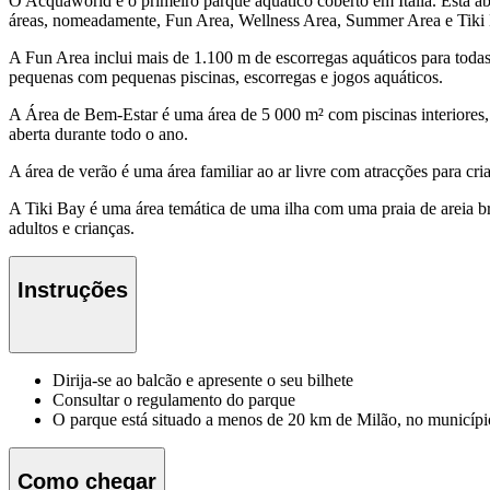
O Acquaworld é o primeiro parque aquático coberto em Itália. Está ab
áreas, nomeadamente, Fun Area, Wellness Area, Summer Area e Tiki
A Fun Area inclui mais de 1.100 m de escorregas aquáticos para todas 
pequenas com pequenas piscinas, escorregas e jogos aquáticos.
A Área de Bem-Estar é uma área de 5 000 m² com piscinas interiores,
aberta durante todo o ano.
A área de verão é uma área familiar ao ar livre com atracções para c
A Tiki Bay é uma área temática de uma ilha com uma praia de areia br
adultos e crianças.
Instruções
Dirija-se ao balcão e apresente o seu bilhete
Consultar o
regulamento do parque
O parque está situado a menos de 20 km de Milão, no município
Como chegar