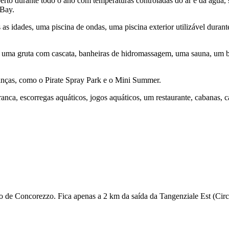
erto durante todo o ano com temperaturas controladas do ar e da água, 
 Bay.
as idades, uma piscina de ondas, uma piscina exterior utilizável durant
 uma gruta com cascata, banheiras de hidromassagem, uma sauna, um ba
rianças, como o Pirate Spray Park e o Mini Summer.
anca, escorregas aquáticos, jogos aquáticos, um restaurante, cabanas, c
 de Concorezzo. Fica apenas a 2 km da saída da Tangenziale Est (Circu