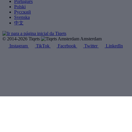
Português
Polski
Русский
Svenska
中文
© 2014-2026 Tiqets
Amsterdam
Instagram
TikTok
Facebook
Twitter
LinkedIn