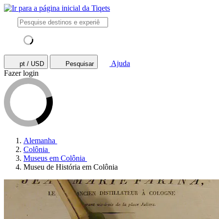
Ajuda
pt / USD
Pesquisar
Fazer login
Alemanha
Colônia
Museus em Colônia
Museu de História em Colônia