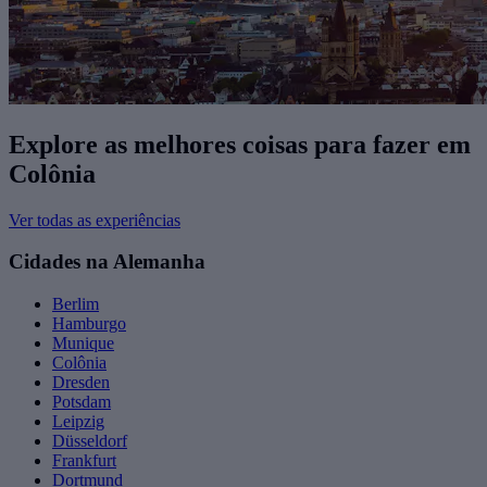
Explore as melhores coisas para fazer ​em
Colônia
Ver todas as experiências
Cidades na Alemanha
Berlim
Hamburgo
Munique
Colônia
Dresden
Potsdam
Leipzig
Düsseldorf
Frankfurt
Dortmund