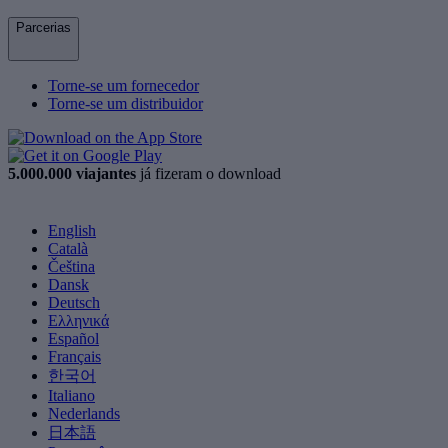
Parcerias
Torne-se um fornecedor
Torne-se um distribuidor
5.000.000 viajantes
já fizeram o download
English
Català
Čeština
Dansk
Deutsch
Ελληνικά
Español
Français
한국어
Italiano
Nederlands
日本語