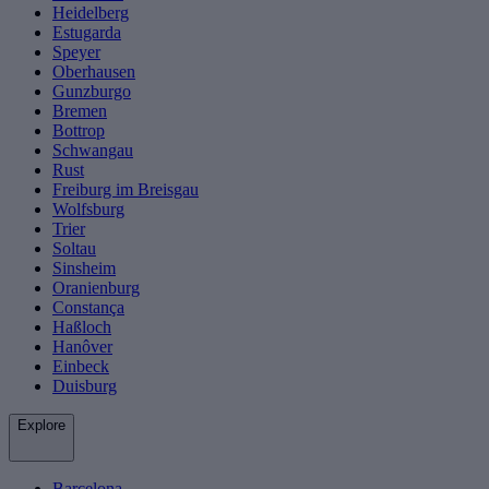
Heidelberg
Estugarda
Speyer
Oberhausen
Gunzburgo
Bremen
Bottrop
Schwangau
Rust
Freiburg im Breisgau
Wolfsburg
Trier
Soltau
Sinsheim
Oranienburg
Constança
Haßloch
Hanôver
Einbeck
Duisburg
Explore
Barcelona