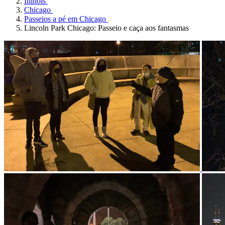
Illinois
Chicago
Passeios a pé em Chicago
Lincoln Park Chicago: Passeio e caça aos fantasmas