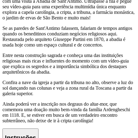
com uma visita à Abadia de Sant'Antimo. Ultrapasse a fila e pegue
seu vídeo-guia para uma experiência multimídia única enquanto
explora a capela carolíngia, a cripta, a tribuna, a farmácia monástica,
o jardim de ervas de São Bento e muito mais!
Se as paredes de Sant'Antimo falassem, falariam de tempos antigos
quando os beneditinos conduziam negócios religiosos aqui.
Restaurada pelo arquiteto Giuseppe Partini em 1870, a abadia é
usada hoje como um espaço cultural e de concertos.
Entre nesta construção sagrada e conheça uma das instituições
religiosas mais ricas e influentes do momento com um vídeo-guia
que explica os segredos e a importância simbólica dos destaques
arquitetônicos da abadia.
Confira a nave da igreja a partir da tribuna no alto, observe a luz do
sol dançando nas colunas e veja a zona rural da Toscana a partir da
galeria superior.
Ainda poderá ver a inscrição nos degraus do altar-mor, que
comemora uma doação muito bem-vinda da família Ardengheschi
em 1118. E, se estiver em busca de um verdadeiro encontro
subterrâneo, não deixe de ir à cripta carolíngia!
Instruções