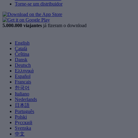
Torne-se um distribuidor
5.000.000 viajantes
já fizeram o download
English
Català
Čeština
Dansk
Deutsch
Ελληνικά
Español
Français
한국어
Italiano
Nederlands
日本語
Português
Polski
Русский
Svenska
中文