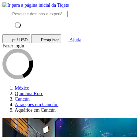
Ajuda
pt / USD
Pesquisar
Fazer login
México
Quintana Roo
Cancún
Atracções em Cancún
Aquários em Cancún