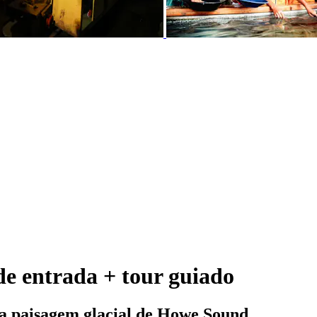
de entrada + tour guiado
a paisagem glacial de Howe Sound