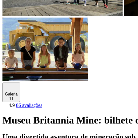
Galeria
11
4.9
86 avaliações
Museu Britannia Mine: bilhete 
Uma divertida aventura de mineração sob 