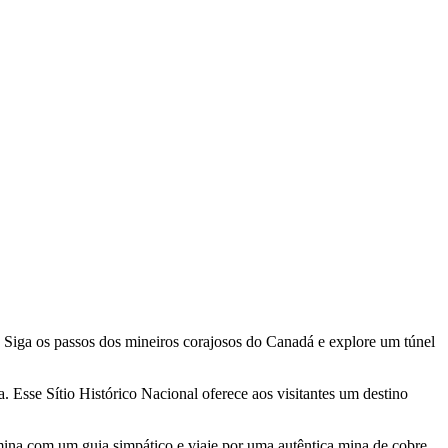
Siga os passos dos mineiros corajosos do Canadá e explore um túnel
. Esse Sítio Histórico Nacional oferece aos visitantes um destino
mina com um guia simpático e viaje por uma autêntica mina de cobre,