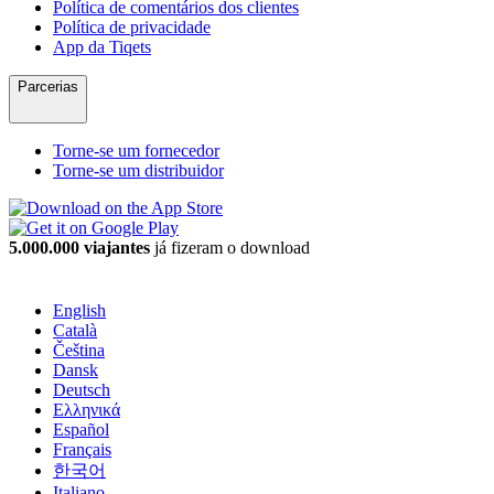
Política de comentários dos clientes
Política de privacidade
App da Tiqets
Parcerias
Torne-se um fornecedor
Torne-se um distribuidor
5.000.000 viajantes
já fizeram o download
English
Català
Čeština
Dansk
Deutsch
Ελληνικά
Español
Français
한국어
Italiano