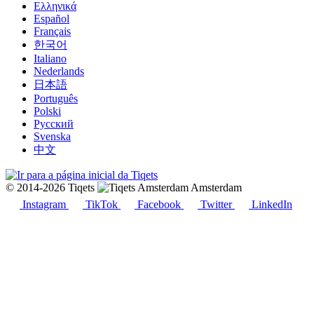
Ελληνικά
Español
Français
한국어
Italiano
Nederlands
日本語
Português
Polski
Русский
Svenska
中文
© 2014-2026 Tiqets
Amsterdam
Instagram
TikTok
Facebook
Twitter
LinkedIn