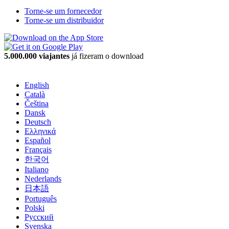
Torne-se um fornecedor
Torne-se um distribuidor
5.000.000 viajantes
já fizeram o download
English
Català
Čeština
Dansk
Deutsch
Ελληνικά
Español
Français
한국어
Italiano
Nederlands
日本語
Português
Polski
Русский
Svenska