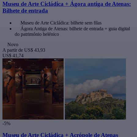
Museu de Arte Cicládica + Ágora antiga de Atenas:
Bilhete de entrada
Museu de Arte Cicládica: bilhete sem filas
Ágora Antiga de Atenas: bilhete de entrada + guia digital
do património helénico
Novo
A partir de
US$ 43,93
US$ 41,74
-5%
Museu de Arte Cicládica + Acrópole de Atenas