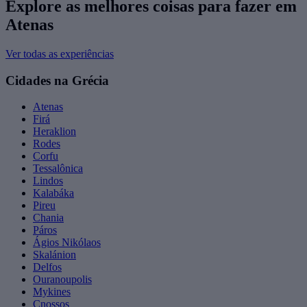
Explore as melhores coisas para fazer ​em
Atenas
Ver todas as experiências
Cidades na Grécia
Atenas
Firá
Heraklion
Rodes
Corfu
Tessalônica
Lindos
Kalabáka
Pireu
Chania
Páros
Ágios Nikólaos
Skalánion
Delfos
Ouranoupolis
Mykines
Cnossos