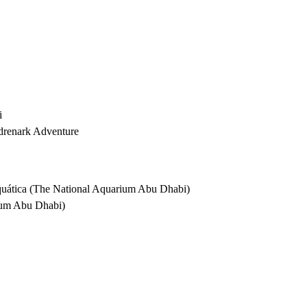
i
Adrenark Adventure
aquática (The National Aquarium Abu Dhabi)
ium Abu Dhabi)