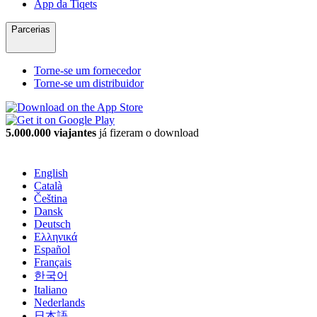
App da Tiqets
Parcerias
Torne-se um fornecedor
Torne-se um distribuidor
5.000.000 viajantes
já fizeram o download
English
Català
Čeština
Dansk
Deutsch
Ελληνικά
Español
Français
한국어
Italiano
Nederlands
日本語