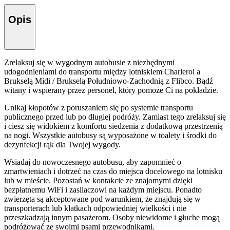
Opis
Zrelaksuj się w wygodnym autobusie z niezbędnymi
udogodnieniami do transportu między lotniskiem Charleroi a
Brukselą Midi / Brukselą Południowo-Zachodnią z Flibco. Bądź
witany i wspierany przez personel, który pomoże Ci na pokładzie.
Unikaj kłopotów z poruszaniem się po systemie transportu
publicznego przed lub po długiej podróży. Zamiast tego zrelaksuj się
i ciesz się widokiem z komfortu siedzenia z dodatkową przestrzenią
na nogi. Wszystkie autobusy są wyposażone w toalety i środki do
dezynfekcji rąk dla Twojej wygody.
Wsiadaj do nowoczesnego autobusu, aby zapomnieć o
zmartwieniach i dotrzeć na czas do miejsca docelowego na lotnisku
lub w mieście. Pozostań w kontakcie ze znajomymi dzięki
bezpłatnemu WiFi i zasilaczowi na każdym miejscu. Ponadto
zwierzęta są akceptowane pod warunkiem, że znajdują się w
transporterach lub klatkach odpowiedniej wielkości i nie
przeszkadzają innym pasażerom. Osoby niewidome i głuche mogą
podróżować ze swoimi psami przewodnikami.