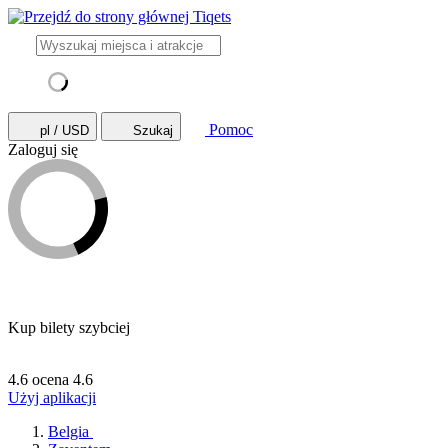
Pomoc
pl / USD
Szukaj
Zaloguj się
Kup bilety szybciej
4.6 ocena
4.6
Użyj aplikacji
Belgia