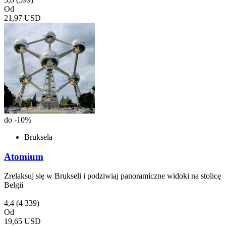
Od
21,97 USD
do -10%
Bruksela
Atomium
Zrelaksuj się w Brukseli i podziwiaj panoramiczne widoki na stolicę
Belgii
4,4
(4 339)
Od
19,65 USD