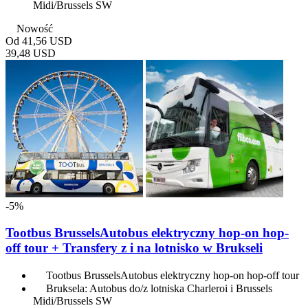
Midi/Brussels SW
Nowość
Od
41,56 USD
39,48 USD
-5%
Tootbus BrusselsAutobus elektryczny hop-on hop-
off tour + Transfery z i na lotnisko w Brukseli
Tootbus BrusselsAutobus elektryczny hop-on hop-off tour
Bruksela: Autobus do/z lotniska Charleroi i Brussels
Midi/Brussels SW