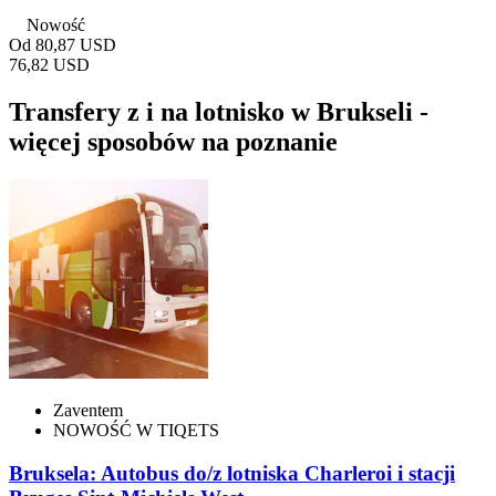
Nowość
Od
80,87 USD
76,82 USD
Transfery z i na lotnisko w Brukseli -
więcej sposobów na poznanie
Zaventem
NOWOŚĆ W TIQETS
Bruksela: Autobus do/z lotniska Charleroi i stacji