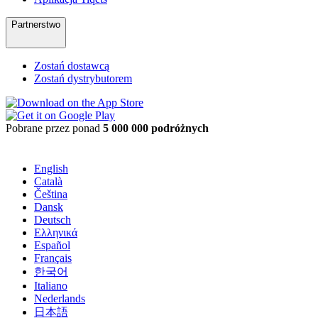
Partnerstwo
Zostań dostawcą
Zostań dystrybutorem
Pobrane przez ponad
5 000 000 podróżnych
English
Català
Čeština
Dansk
Deutsch
Ελληνικά
Español
Français
한국어
Italiano
Nederlands
日本語