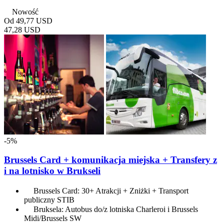
Nowość
Od
49,77 USD
47,28 USD
-5%
Brussels Card + komunikacja miejska + Transfery z
i na lotnisko w Brukseli
Brussels Card: 30+ Atrakcji + Zniżki + Transport
publiczny STIB
Bruksela: Autobus do/z lotniska Charleroi i Brussels
Midi/Brussels SW