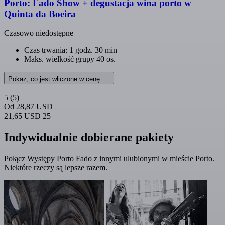
Porto: Fado Show + degustacja wina porto w
Quinta da Boeira
Czasowo niedostępne
Czas trwania: 1 godz. 30 min
Maks. wielkość grupy 40 os.
Pokaż, co jest wliczone w cenę
5
(5)
Od
28,87 USD
21,65 USD
25
Indywidualnie dobierane pakiety
Połącz Występy Porto Fado z innymi ulubionymi w mieście Porto.
Niektóre rzeczy są lepsze razem.