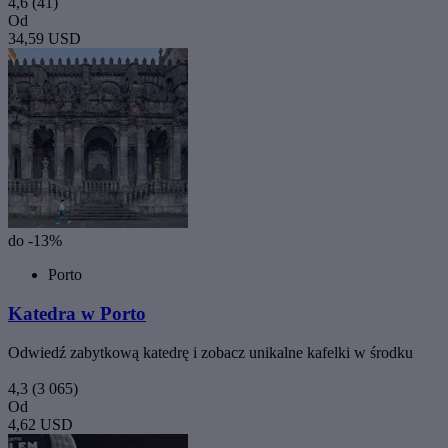
4,6
(41)
Od
34,59 USD
do -13%
Porto
Katedra w Porto
Odwiedź zabytkową katedrę i zobacz unikalne kafelki w środku
4,3
(3 065)
Od
4,62 USD