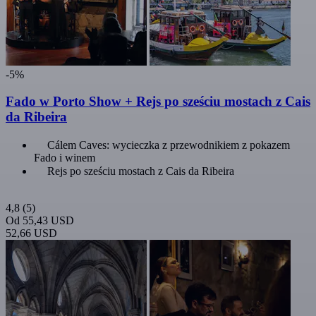
-5%
Fado w Porto Show + Rejs po sześciu mostach z Cais
da Ribeira
Cálem Caves: wycieczka z przewodnikiem z pokazem
Fado i winem
Rejs po sześciu mostach z Cais da Ribeira
4,8
(5)
Od
55,43 USD
52,66 USD