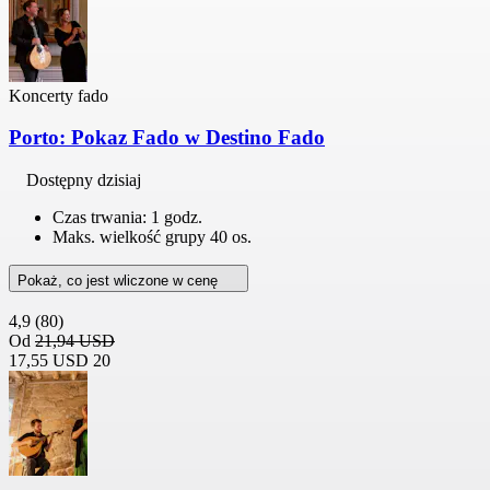
Koncerty fado
Porto: Pokaz Fado w Destino Fado
Dostępny dzisiaj
Czas trwania: 1 godz.
Maks. wielkość grupy 40 os.
Pokaż, co jest wliczone w cenę
4,9
(80)
Od
21,94 USD
17,55 USD
20