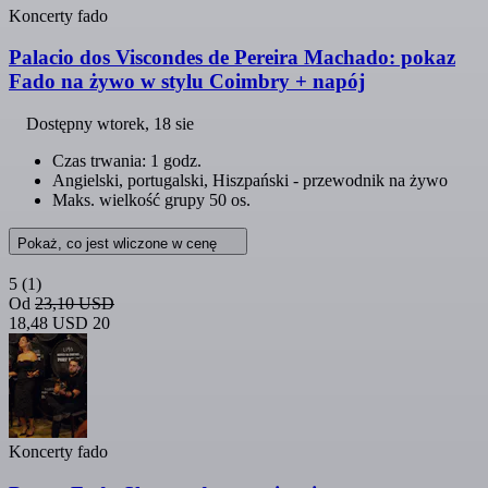
Koncerty fado
Palacio dos Viscondes de Pereira Machado: pokaz
Fado na żywo w stylu Coimbry + napój
Dostępny
wtorek, 18 sie
Czas trwania: 1 godz.
Angielski, portugalski, Hiszpański - przewodnik na żywo
Maks. wielkość grupy 50 os.
Pokaż, co jest wliczone w cenę
5
(1)
Od
23,10 USD
18,48 USD
20
Koncerty fado