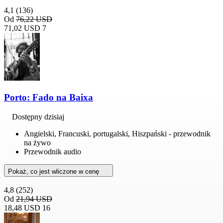
4,1
(136)
Od
76,22 USD
71,02 USD
7
Porto: Fado na Baixa
Dostępny dzisiaj
Angielski, Francuski, portugalski, Hiszpański - przewodnik
na żywo
Przewodnik audio
Pokaż, co jest wliczone w cenę
4,8
(252)
Od
21,94 USD
18,48 USD
16