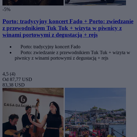
-5%
Porto: tradycyjny koncert Fado + Porto: zwiedzanie
z przewodnikiem Tuk Tuk + wizyta w piwnicy z
winami portowymi z degustacją + rejs
Porto: tradycyjny koncert Fado
Porto: zwiedzanie z przewodnikiem Tuk Tuk + wizyta w
piwnicy z winami portowymi z degustacją + rejs
4,5
(4)
Od
87,77 USD
83,38 USD