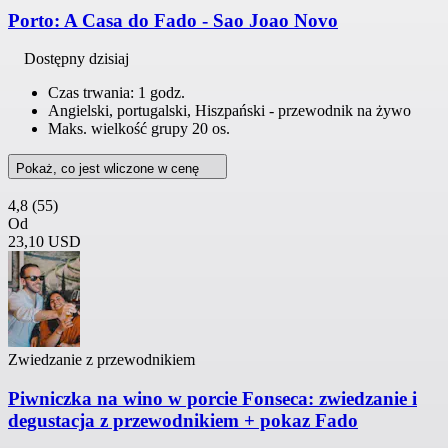
Porto: A Casa do Fado - Sao Joao Novo
Dostępny dzisiaj
Czas trwania: 1 godz.
Angielski, portugalski, Hiszpański - przewodnik na żywo
Maks. wielkość grupy 20 os.
Pokaż, co jest wliczone w cenę
4,8
(55)
Od
23,10 USD
Zwiedzanie z przewodnikiem
Piwniczka na wino w porcie Fonseca: zwiedzanie i
degustacja z przewodnikiem + pokaz Fado