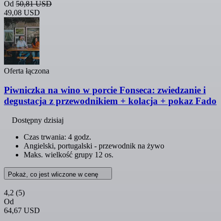
Od
50,81 USD
49,08 USD
Oferta łączona
Piwniczka na wino w porcie Fonseca: zwiedzanie i
degustacja z przewodnikiem + kolacja + pokaz Fado
Dostępny dzisiaj
Czas trwania: 4 godz.
Angielski, portugalski - przewodnik na żywo
Maks. wielkość grupy 12 os.
Pokaż, co jest wliczone w cenę
4,2
(5)
Od
64,67 USD