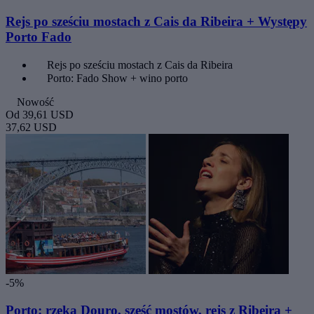
Rejs po sześciu mostach z Cais da Ribeira + Występy
Porto Fado
Rejs po sześciu mostach z Cais da Ribeira
Porto: Fado Show + wino porto
Nowość
Od
39,61 USD
37,62 USD
-5%
Porto: rzeka Douro, sześć mostów, rejs z Ribeira +