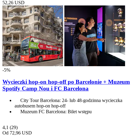
52,26 USD
-5%
Wycieczki hop-on hop-off po Barcelonie + Muzeum
Spotify Camp Nou i FC Barcelona
City Tour Barcelona: 24- lub 48-godzinna wycieczka
autobusem hop-on hop-off
Muzeum FC Barcelona: Bilet wstępu
4,1
(29)
Od
72,96 USD