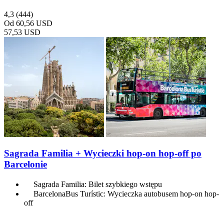
4,3
(444)
Od
60,56 USD
57,53 USD
Sagrada Familia + Wycieczki hop-on hop-off po
Barcelonie
Sagrada Familia: Bilet szybkiego wstępu
BarcelonaBus Turístic: Wycieczka autobusem hop-on hop-
off