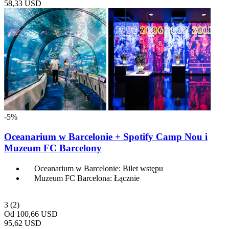
58,33 USD
-5%
Oceanarium w Barcelonie + Spotify Camp Nou i
Muzeum FC Barcelony
Oceanarium w Barcelonie: Bilet wstępu
Muzeum FC Barcelona: Łącznie
3
(2)
Od
100,66 USD
95,62 USD