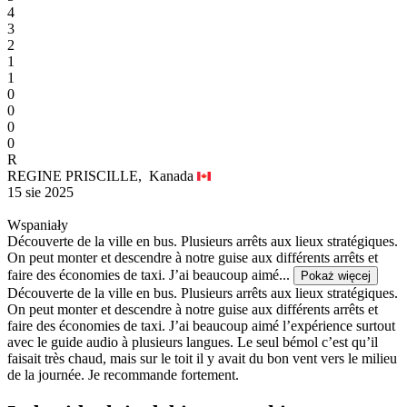
4
3
2
1
1
0
0
0
0
R
REGINE PRISCILLE,
Kanada
15 sie 2025
Wspaniały
Découverte de la ville en bus. Plusieurs arrêts aux lieux stratégiques.
On peut monter et descendre à notre guise aux différents arrêts et
faire des économies de taxi. J’ai beaucoup aimé...
Pokaż więcej
Découverte de la ville en bus. Plusieurs arrêts aux lieux stratégiques.
On peut monter et descendre à notre guise aux différents arrêts et
faire des économies de taxi. J’ai beaucoup aimé l’expérience surtout
avec le guide audio à plusieurs langues. Le seul bémol c’est qu’il
faisait très chaud, mais sur le toit il y avait du bon vent vers le milieu
de la journée. Je recommande fortement.