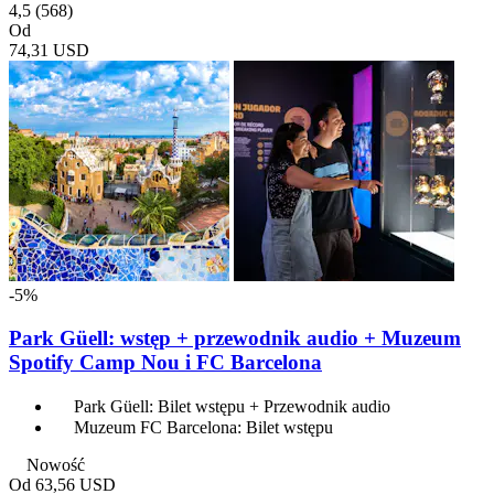
4,5
(568)
Od
74,31 USD
-5%
Park Güell: wstęp + przewodnik audio + Muzeum
Spotify Camp Nou i FC Barcelona
Park Güell: Bilet wstępu + Przewodnik audio
Muzeum FC Barcelona: Bilet wstępu
Nowość
Od
63,56 USD