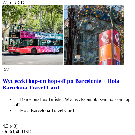
77,51 USD
-5%
Wycieczki hop-on hop-off po Barcelonie + Hola
Barcelona Travel Card
BarcelonaBus Turístic: Wycieczka autobusem hop-on hop-
off
Hola Barcelona Travel Card
4,3
(48)
Od
61,40 USD