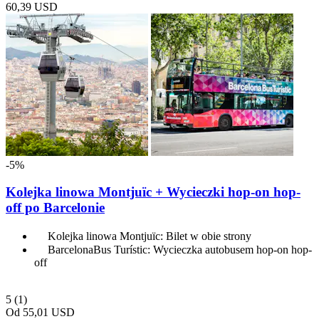
60,39 USD
-5%
Kolejka linowa Montjuïc + Wycieczki hop-on hop-
off po Barcelonie
Kolejka linowa Montjuïc: Bilet w obie strony
BarcelonaBus Turístic: Wycieczka autobusem hop-on hop-
off
5
(1)
Od
55,01 USD