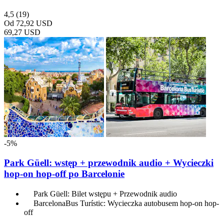
4,5
(19)
Od
72,92 USD
69,27 USD
-5%
Park Güell: wstęp + przewodnik audio + Wycieczki
hop-on hop-off po Barcelonie
Park Güell: Bilet wstępu + Przewodnik audio
BarcelonaBus Turístic: Wycieczka autobusem hop-on hop-
off