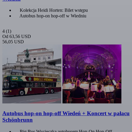
Kolekcja Heidi Horten: Bilet wstępu
Autobus hop-on hop-off w Wiedniu
4
(1)
Od
63,56 USD
56,05 USD
Autobus hop-on hop-off Wiedeń + Koncert w pałacu
Schönbrunn
Big Bus Wycieczka autobusem Hop-On Hop-Off