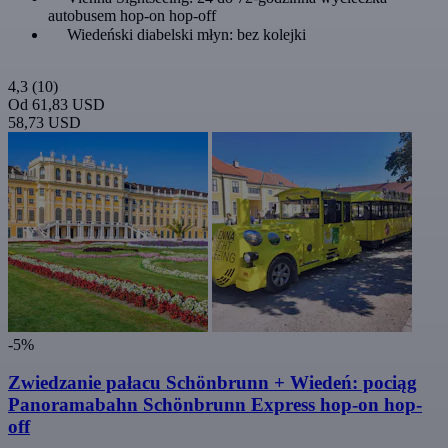
autobusem hop-on hop-off
Wiedeński diabelski młyn: bez kolejki
4,3
(10)
Od
61,83 USD
58,73 USD
-5%
Zwiedzanie pałacu Schönbrunn + Wiedeń: pociąg
Panoramabahn Schönbrunn Express hop-on hop-
off