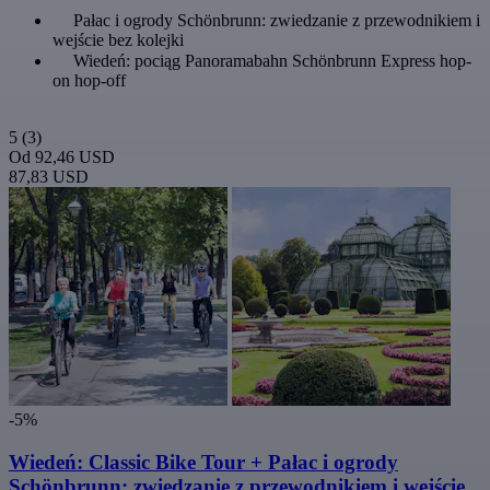
Pałac i ogrody Schönbrunn: zwiedzanie z przewodnikiem i
wejście bez kolejki
Wiedeń: pociąg Panoramabahn Schönbrunn Express hop-
on hop-off
5
(3)
Od
92,46 USD
87,83 USD
-5%
Wiedeń: Classic Bike Tour + Pałac i ogrody
Schönbrunn: zwiedzanie z przewodnikiem i wejście