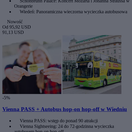
Schönbrunn Palace: Koncert Mozarta i Johanna Straussa w
Orangerie
Wiedeń: Panoramiczna wieczorna wycieczka autobusowa
Nowość
Od
95,92 USD
91,13 USD
-5%
Vienna PASS + Autobus hop-on hop-off w Wiedniu
Vienna PASS: wstęp do ponad 90 atrakcji
Vienna Sightseeing: 24 do 72-godzinna wycieczka
autobusem hop-on hop-off