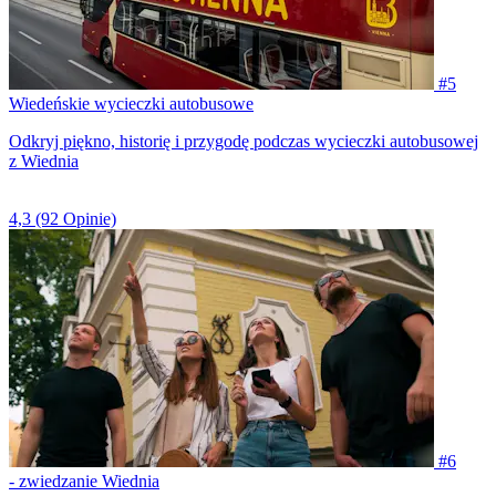
#5
Wiedeńskie wycieczki autobusowe
Odkryj piękno, historię i przygodę podczas wycieczki autobusowej
z Wiednia
4,3
(92 Opinie)
#6
- zwiedzanie Wiednia