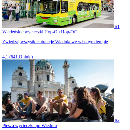
#1
Wiedeńskie wycieczki Hop-On Hop-Off
Zwiedzaj wszystkie atrakcje Wiednia we własnym tempie
4,1
(641 Opinie)
#2
Piesza wycieczka po Wiedniu