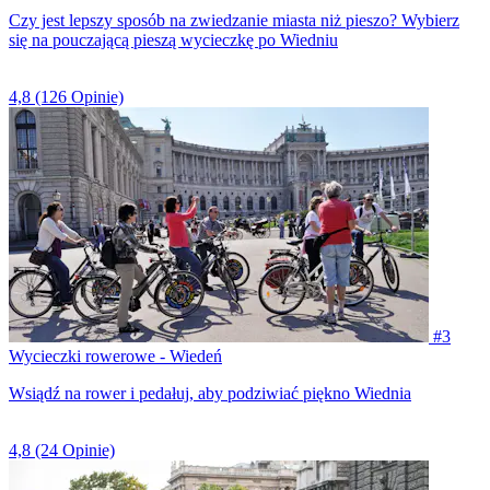
Czy jest lepszy sposób na zwiedzanie miasta niż pieszo? Wybierz
się na pouczającą pieszą wycieczkę po Wiedniu
4,8
(126 Opinie)
#3
Wycieczki rowerowe - Wiedeń
Wsiądź na rower i pedałuj, aby podziwiać piękno Wiednia
4,8
(24 Opinie)