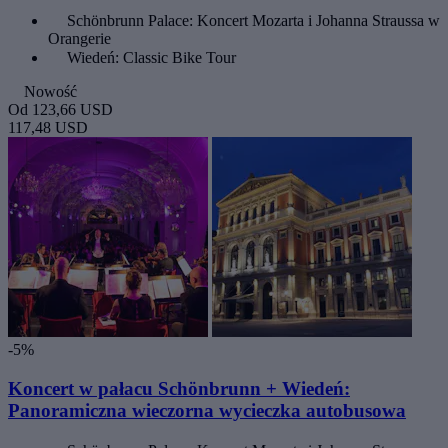
Schönbrunn Palace: Koncert Mozarta i Johanna Straussa w
Orangerie
Wiedeń: Classic Bike Tour
Nowość
Od
123,66 USD
117,48 USD
-5%
Koncert w pałacu Schönbrunn + Wiedeń:
Panoramiczna wieczorna wycieczka autobusowa