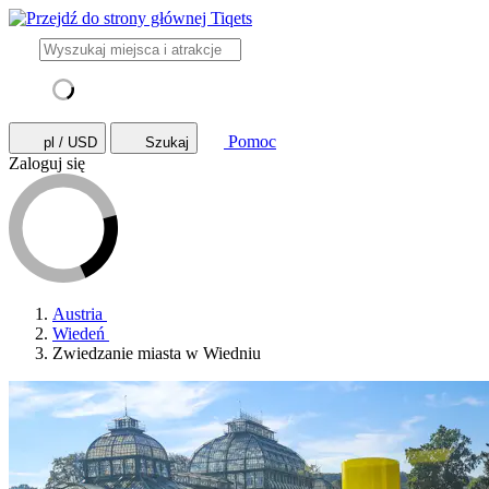
Pomoc
pl / USD
Szukaj
Zaloguj się
Austria
Wiedeń
Zwiedzanie miasta w Wiedniu