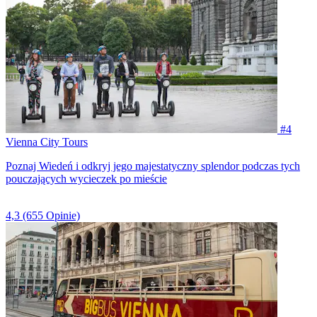
#4
Vienna City Tours
Poznaj Wiedeń i odkryj jego majestatyczny splendor podczas tych
pouczających wycieczek po mieście
4,3
(655 Opinie)