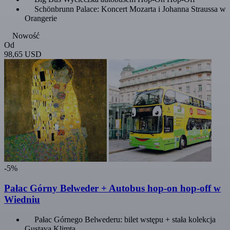
Schönbrunn Palace: Koncert Mozarta i Johanna Straussa w
Orangerie
Nowość
Od
98,65 USD
-5%
Pałac Górny Belweder + Autobus hop-on hop-off w
Wiedniu
Pałac Górnego Belwederu: bilet wstępu + stała kolekcja
Gustava Klimta