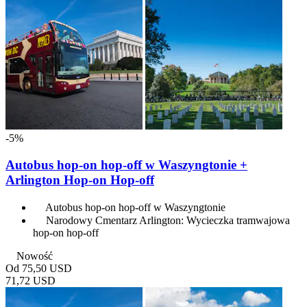
-5%
Autobus hop-on hop-off w Waszyngtonie +
Arlington Hop-on Hop-off
Autobus hop-on hop-off w Waszyngtonie
Narodowy Cmentarz Arlington: Wycieczka tramwajowa
hop-on hop-off
Nowość
Od
75,50 USD
71,72 USD