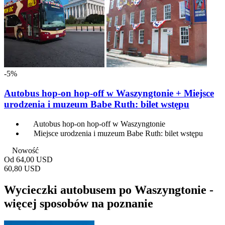
-5%
Autobus hop-on hop-off w Waszyngtonie + Miejsce
urodzenia i muzeum Babe Ruth: bilet wstępu
Autobus hop-on hop-off w Waszyngtonie
Miejsce urodzenia i muzeum Babe Ruth: bilet wstępu
Nowość
Od
64,00 USD
60,80 USD
Wycieczki autobusem po Waszyngtonie -
więcej sposobów na poznanie