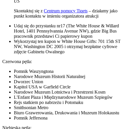
US
Skontaktuj się z
Centrum pomocy Tiqets
– działamy jako
punkt kontaktu w imieniu organizatora atrakcji
Udaj się do przystanku nr17 (The White House & Willard
Hotel, 1401 Pennsylvannia Avenue NW), gdzie Big Bus
pracownik przedstawi Ci papierowy kupon
Wykorzystaj ten kupon w White House Gifts: 701 15th ST
NW, Washington DC 2005 i otrzymaj bezpłatne cyfrowe
zdjęcie Gabinetu Owalnego
Czerwona pętla:
Pomnik Waszyngtona
Narodowe Muzeum Historii Naturalnej
Dworzec Union
Kapitol USA w Garfield Circle
Narodowe Muzeum Lotnictwa i Przestrzeni Kosm
L'Enfant Plaza i Międzynarodowe Muzeum Szpiegów
Rejs statkiem po nabrzeżu i Potomaku
Smithsonian Metro
Biuro Grawerowania, Drukowania i Muzeum Holokaustu
Pomnik Jeffersona
Niebieska pętla: