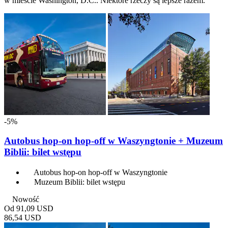
w mieście Washington, D.C.. Niektóre rzeczy są lepsze razem.
-5%
Autobus hop-on hop-off w Waszyngtonie + Muzeum
Biblii: bilet wstępu
Autobus hop-on hop-off w Waszyngtonie
Muzeum Biblii: bilet wstępu
Nowość
Od
91,09 USD
86,54 USD