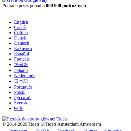
Pobrane przez ponad
5 000 000 podróżnych
English
Català
Čeština
Dansk
Deutsch
Ελληνικά
Español
Français
한국어
Italiano
Nederlands
日本語
Português
Polski
Русский
Svenska
中文
© 2014-2026 Tiqets
Amsterdam