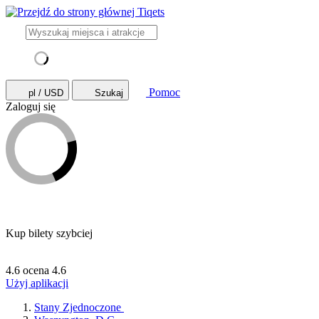
Pomoc
pl / USD
Szukaj
Zaloguj się
Kup bilety szybciej
4.6 ocena
4.6
Użyj aplikacji
Stany Zjednoczone