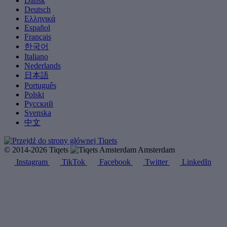
Dansk
Deutsch
Ελληνικά
Español
Français
한국어
Italiano
Nederlands
日本語
Português
Polski
Русский
Svenska
中文
© 2014-2026 Tiqets
Amsterdam
Instagram
TikTok
Facebook
Twitter
LinkedIn