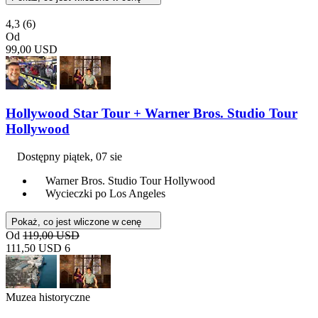
4,3
(6)
Od
99,00 USD
Hollywood Star Tour + Warner Bros. Studio Tour
Hollywood
Dostępny
piątek, 07 sie
Warner Bros. Studio Tour Hollywood
Wycieczki po Los Angeles
Pokaż, co jest wliczone w cenę
Od
119,00 USD
111,50 USD
6
Muzea historyczne