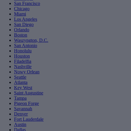
San Francisco
Chicago
Miami
Los Angeles
San Diego
Orlando
Boston
Waszyngton, D.C.
San Antonio
Honolulu
Houston
Filadelfia
Nashville
Nowy Orlean
Seattle
Atlanta
Key West
Saint Augustine
Tampa
Pigeon Forge
Savannah
Denver
Fort Lauderdale
Austin
Dallas