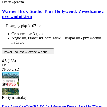
Oferta łączona
Warner Bros. Studio Tour Hollywood: Zwiedzanie z
przewodnikiem
Dostępny
piątek, 07 sie
Czas trwania: 3 godz.
Angielski, Francuski, portugalski, Hiszpański - przewodnik
na żywo
Pokaż, co jest wliczone w cenę
4,5
(138)
Od
79,00 USD
Bilety na atrakcje
Los AngelesCityPASS®: Warner Bros. Studio Tour