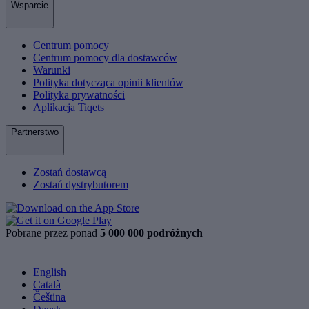
Wsparcie
Centrum pomocy
Centrum pomocy dla dostawców
Warunki
Polityka dotycząca opinii klientów
Polityka prywatności
Aplikacja Tiqets
Partnerstwo
Zostań dostawcą
Zostań dystrybutorem
Pobrane przez ponad
5 000 000 podróżnych
English
Català
Čeština