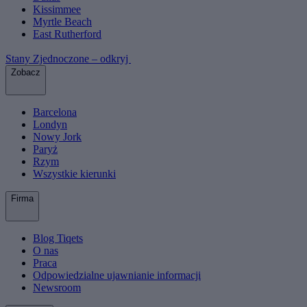
Kissimmee
Myrtle Beach
East Rutherford
Stany Zjednoczone – odkryj
Zobacz
Barcelona
Londyn
Nowy Jork
Paryż
Rzym
Wszystkie kierunki
Firma
Blog Tiqets
O nas
Praca
Odpowiedzialne ujawnianie informacji
Newsroom