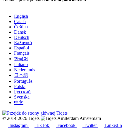
English
Català
Čeština
Dansk
Deutsch
Ελληνικά
Español
Français
한국어
Italiano
Nederlands
日本語
Português
Polski
Русский
Svenska
中文
© 2014-2026 Tiqets
Amsterdam
Instagram
TikTok
Facebook
Twitter
LinkedIn