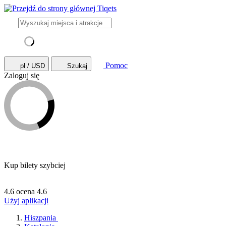
Pomoc
pl / USD
Szukaj
Zaloguj się
Kup bilety szybciej
4.6 ocena
4.6
Użyj aplikacji
Hiszpania