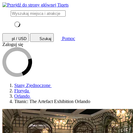
Pomoc
pl / USD
Szukaj
Zaloguj się
Stany Zjednoczone
Floryda
Orlando
Titanic: The Artefact Exhibition Orlando