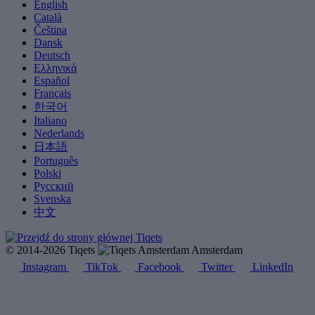
English
Català
Čeština
Dansk
Deutsch
Ελληνικά
Español
Français
한국어
Italiano
Nederlands
日本語
Português
Polski
Русский
Svenska
中文
© 2014-2026 Tiqets
Amsterdam
Instagram
TikTok
Facebook
Twitter
LinkedIn