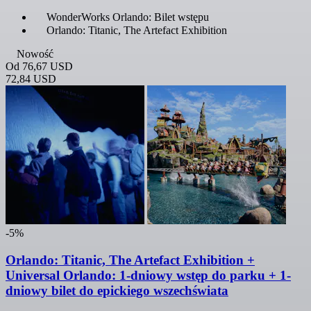
WonderWorks Orlando: Bilet wstępu
Orlando: Titanic, The Artefact Exhibition
Nowość
Od
76,67 USD
72,84 USD
-5%
Orlando: Titanic, The Artefact Exhibition +
Universal Orlando: 1-dniowy wstęp do parku + 1-
dniowy bilet do epickiego wszechświata