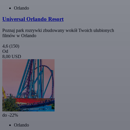
Orlando
Universal Orlando Resort
Poznaj park rozrywki zbudowany wokół Twoich ulubionych
filmów w Orlando
4,6
(150)
Od
8,00 USD
do -22%
Orlando