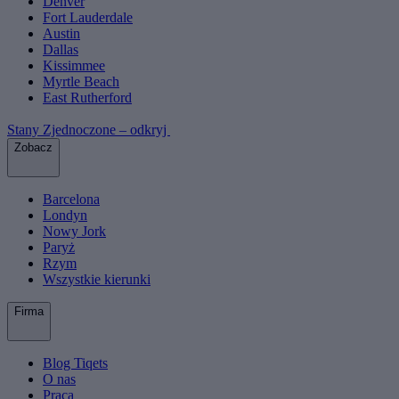
Denver
Fort Lauderdale
Austin
Dallas
Kissimmee
Myrtle Beach
East Rutherford
Stany Zjednoczone – odkryj
Zobacz
Barcelona
Londyn
Nowy Jork
Paryż
Rzym
Wszystkie kierunki
Firma
Blog Tiqets
O nas
Praca