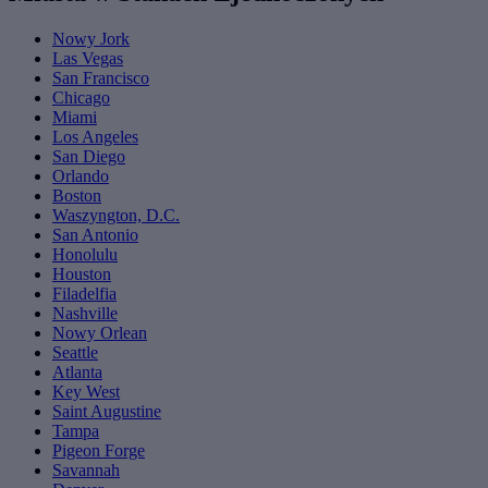
Nowy Jork
Las Vegas
San Francisco
Chicago
Miami
Los Angeles
San Diego
Orlando
Boston
Waszyngton, D.C.
San Antonio
Honolulu
Houston
Filadelfia
Nashville
Nowy Orlean
Seattle
Atlanta
Key West
Saint Augustine
Tampa
Pigeon Forge
Savannah