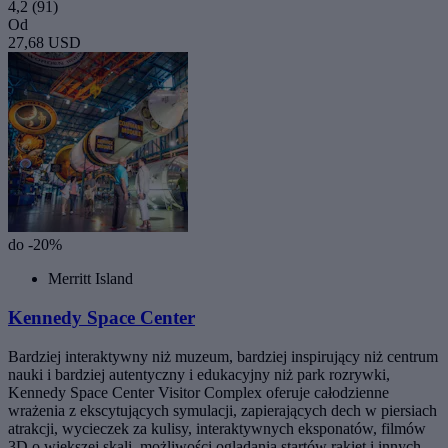
4,2
(91)
Od
27,68 USD
do -20%
Merritt Island
Kennedy Space Center
Bardziej interaktywny niż muzeum, bardziej inspirujący niż centrum
nauki i bardziej autentyczny i edukacyjny niż park rozrywki,
Kennedy Space Center Visitor Complex oferuje całodzienne
wrażenia z ekscytujących symulacji, zapierających dech w piersiach
atrakcji, wycieczek za kulisy, interaktywnych eksponatów, filmów
3D o większej skali, możliwości oglądania startów rakiet i innych