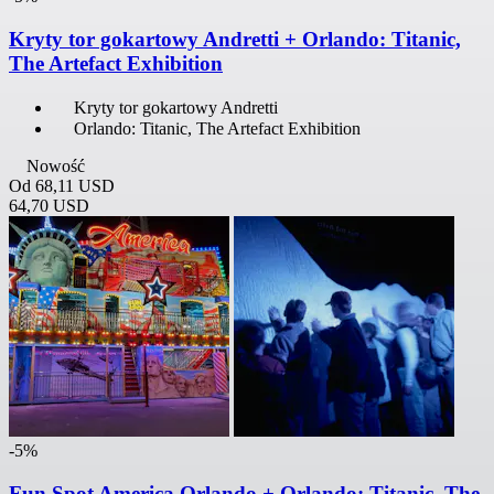
Kryty tor gokartowy Andretti + Orlando: Titanic,
The Artefact Exhibition
Kryty tor gokartowy Andretti
Orlando: Titanic, The Artefact Exhibition
Nowość
Od
68,11 USD
64,70 USD
-5%
Fun Spot America Orlando + Orlando: Titanic, The