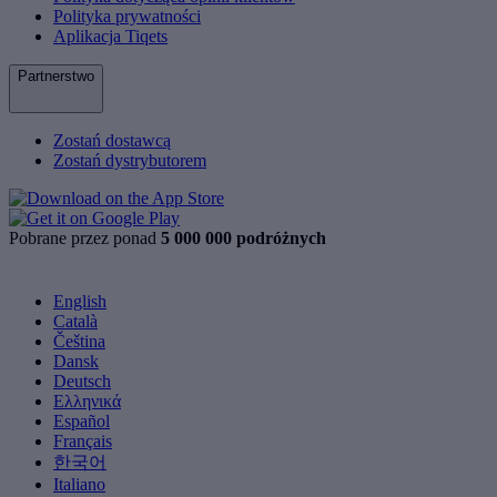
Polityka prywatności
Aplikacja Tiqets
Partnerstwo
Zostań dostawcą
Zostań dystrybutorem
Pobrane przez ponad
5 000 000 podróżnych
English
Català
Čeština
Dansk
Deutsch
Ελληνικά
Español
Français
한국어
Italiano