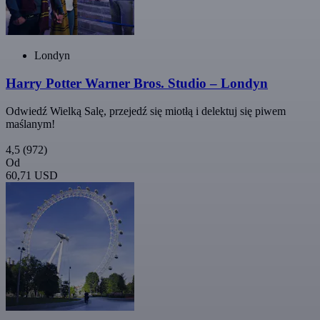
Londyn
Harry Potter Warner Bros. Studio – Londyn
Odwiedź Wielką Salę, przejedź się miotłą i delektuj się piwem
maślanym!
4,5
(972)
Od
60,71 USD