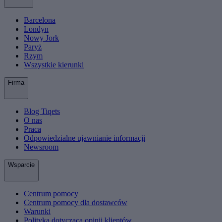
Barcelona
Londyn
Nowy Jork
Paryż
Rzym
Wszystkie kierunki
Firma
Blog Tiqets
O nas
Praca
Odpowiedzialne ujawnianie informacji
Newsroom
Wsparcie
Centrum pomocy
Centrum pomocy dla dostawców
Warunki
Polityka dotycząca opinii klientów