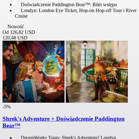
Doświadczenie Paddington Bear™: Bilet wstępu
Londyn: London Eye Ticket, Hop-on Hop-off Tour i River
Cruise
Nowość
Od
126,82 USD
120,48 USD
-5%
Shrek's Adventure + Doświadczenie Paddington
Bear™
DreamWorks Tours: Shrek's Adventure! Londyn