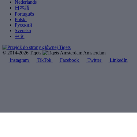
Nederlands
日本語
Português
Polski
Русский
Svenska
中文
© 2014-2026 Tiqets
Amsterdam
Instagram
TikTok
Facebook
Twitter
LinkedIn