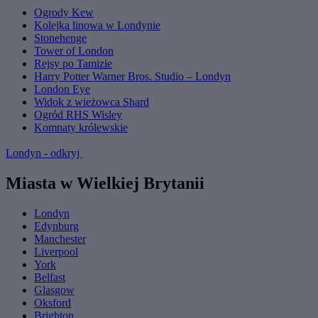
Ogrody Kew
Kolejka linowa w Londynie
Stonehenge
Tower of London
Rejsy po Tamizie
Harry Potter Warner Bros. Studio – Londyn
London Eye
Widok z wieżowca Shard
Ogród RHS Wisley
Komnaty królewskie
Londyn - odkryj
Miasta w Wielkiej Brytanii
Londyn
Edynburg
Manchester
Liverpool
York
Belfast
Glasgow
Oksford
Brighton