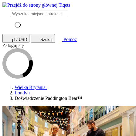
Pomoc
pl / USD
Szukaj
Zaloguj się
Wielka Brytania
Londyn
Doświadczenie Paddington Bear™