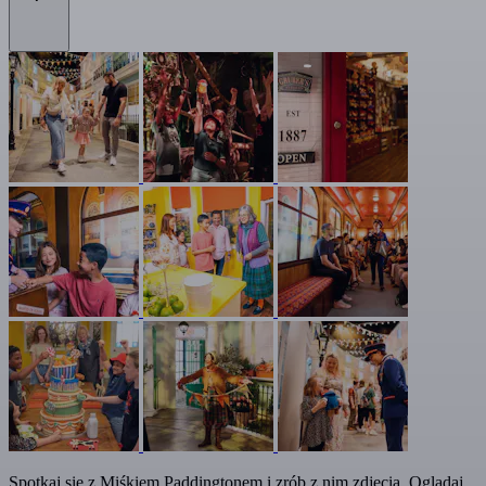
Spotkaj się z Miśkiem Paddingtonem i zrób z nim zdjęcia. Oglądaj