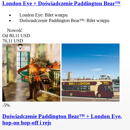
London Eye + Doświadczenie Paddington Bear™
London Eye: Bilet wstępu
Doświadczenie Paddington Bear™: Bilet wstępu
Nowość
Od
80,11 USD
76,11 USD
-5%
Doświadczenie Paddington Bear™ + London Eye,
hop-on hop-off i rejs