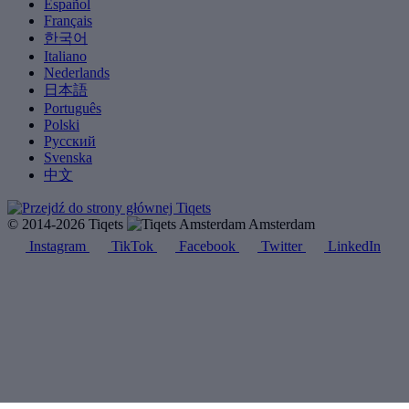
Español
Français
한국어
Italiano
Nederlands
日本語
Português
Polski
Русский
Svenska
中文
© 2014-2026 Tiqets
Amsterdam
Instagram
TikTok
Facebook
Twitter
LinkedIn