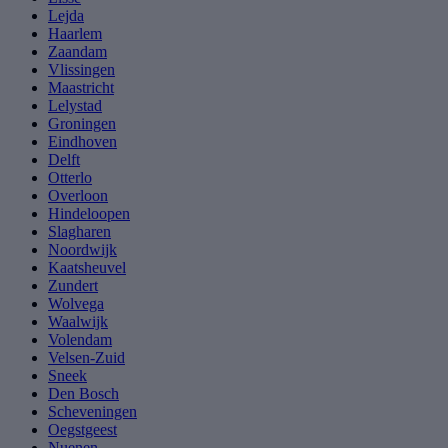
Lejda
Haarlem
Zaandam
Vlissingen
Maastricht
Lelystad
Groningen
Eindhoven
Delft
Otterlo
Overloon
Hindeloopen
Slagharen
Noordwijk
Kaatsheuvel
Zundert
Wolvega
Waalwijk
Volendam
Velsen-Zuid
Sneek
Den Bosch
Scheveningen
Oegstgeest
Nuenen