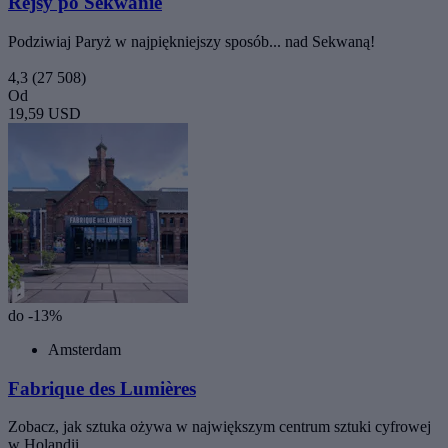
Rejsy po Sekwanie
Podziwiaj Paryż w najpiękniejszy sposób... nad Sekwaną!
4,3
(27 508)
Od
19,59 USD
do -13%
Amsterdam
Fabrique des Lumières
Zobacz, jak sztuka ożywa w największym centrum sztuki cyfrowej
w Holandii