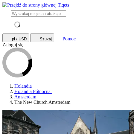
Pomoc
pl / USD
Szukaj
Zaloguj się
Holandia
Holandia Północna
Amsterdam
The New Church Amsterdam