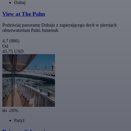
Dubaj
View at The Palm
Podziwiaj panoramę Dubaju z zapierającego dech w piersiach
obserwatorium Palm Jumeirah
4,7
(886)
Od
45,75 USD
do -20%
Paryż