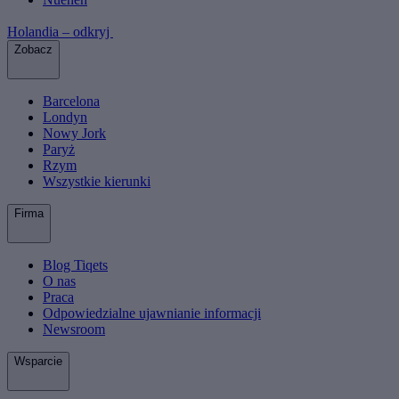
Holandia – odkryj
Zobacz
Barcelona
Londyn
Nowy Jork
Paryż
Rzym
Wszystkie kierunki
Firma
Blog Tiqets
O nas
Praca
Odpowiedzialne ujawnianie informacji
Newsroom
Wsparcie