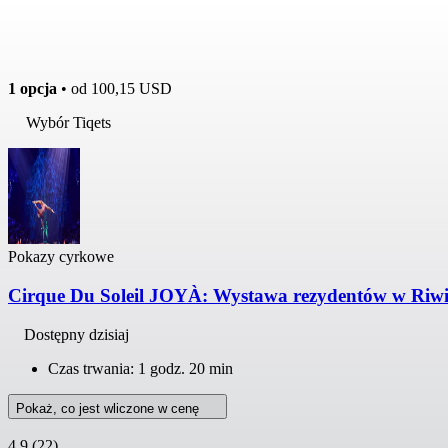
1 opcja
• od
100,15 USD
Wybór Tiqets
Pokazy cyrkowe
Cirque Du Soleil JOYÀ: Wystawa rezydentów w Riw
Dostępny dzisiaj
Czas trwania: 1 godz. 20 min
Pokaż, co jest wliczone w cenę
4,9
(22)