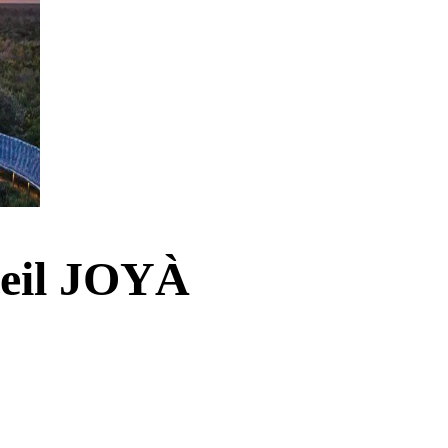
leil JOYÀ