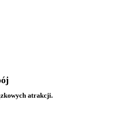
pój
ązkowych atrakcji.