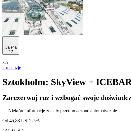
Galeria
12
3,5
2 recenzje
Sztokholm: SkyView + ICEBAR S
Zarezerwuj raz i wzbogać swoje doświadcz
Niektóre informacje zostały przetłumaczone automatycznie
Od
45,88 USD
-5%
43,59 USD