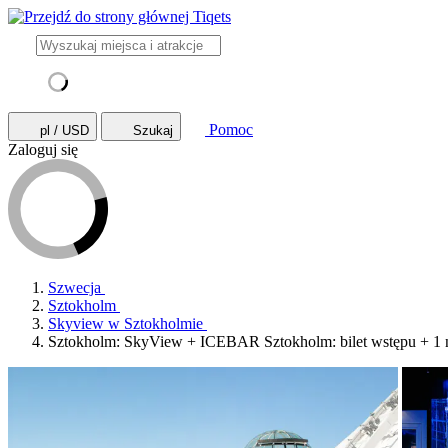
Pomoc
pl / USD
Szukaj
Zaloguj się
Szwecja
Sztokholm
Skyview w Sztokholmie
Sztokholm: SkyView + ICEBAR Sztokholm: bilet wstępu + 1 