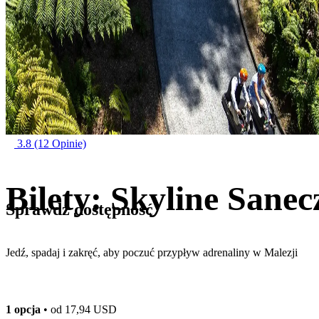
3.8
(12 Opinie)
Bilety: Skyline San
Sprawdź dostępność
Jedź, spadaj i zakręć, aby poczuć przypływ adrenaliny w Malezji
1 opcja
• od
17,94 USD