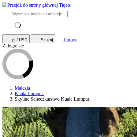
Pomoc
pl / USD
Szukaj
Zaloguj się
Malezja
Kuala Lumpur
Skyline Saneczkarstwo Kuala Lumpur