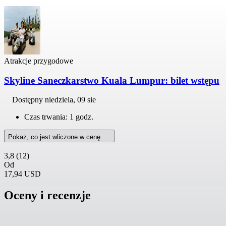
Atrakcje przygodowe
Skyline Saneczkarstwo Kuala Lumpur: bilet wstępu
Dostępny
niedziela, 09 sie
Czas trwania: 1 godz.
Pokaż, co jest wliczone w cenę
3,8
(12)
Od
17,94 USD
Oceny i recenzje