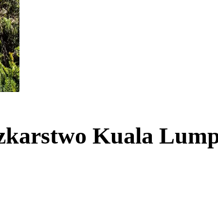
eczkarstwo Kuala Lum