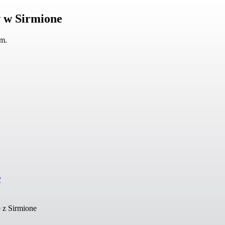
 w Sirmione
em.
r
 z Sirmione