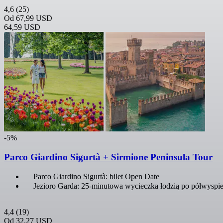
4,6
(25)
Od
67,99 USD
64,59 USD
-5%
Parco Giardino Sigurtà + Sirmione Peninsula Tour
Parco Giardino Sigurtà: bilet Open Date
Jezioro Garda: 25-minutowa wycieczka łodzią po półwyspie
4,4
(19)
Od
32,27 USD