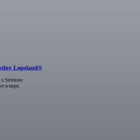
wodny Legoland®
 z Sirmione
et wstępu