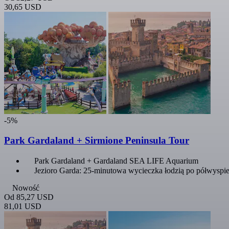
30,65 USD
-5%
Park Gardaland + Sirmione Peninsula Tour
Park Gardaland + Gardaland SEA LIFE Aquarium
Jezioro Garda: 25-minutowa wycieczka łodzią po półwyspie
Nowość
Od
85,27 USD
81,01 USD