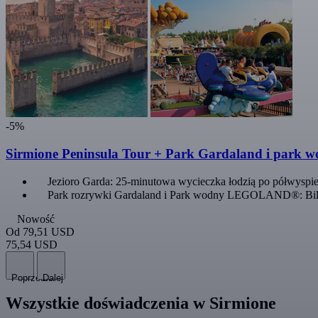
-5%
Sirmione Peninsula Tour + Park Gardaland i park 
Jezioro Garda: 25-minutowa wycieczka łodzią po półwyspie
Park rozrywki Gardaland i Park wodny LEGOLAND®: Bil
Nowość
Od
79,51 USD
75,54 USD
Poprzedni
Dalej
Wszystkie doświadczenia w Sirmione