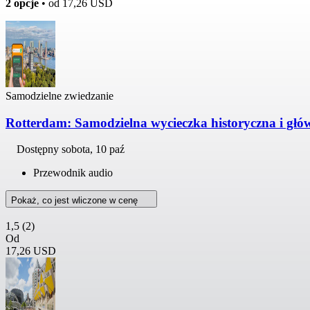
2 opcje
• od
17,26 USD
Samodzielne zwiedzanie
Rotterdam: Samodzielna wycieczka historyczna i głó
Dostępny
sobota, 10 paź
Przewodnik audio
Pokaż, co jest wliczone w cenę
1,5
(2)
Od
17,26 USD