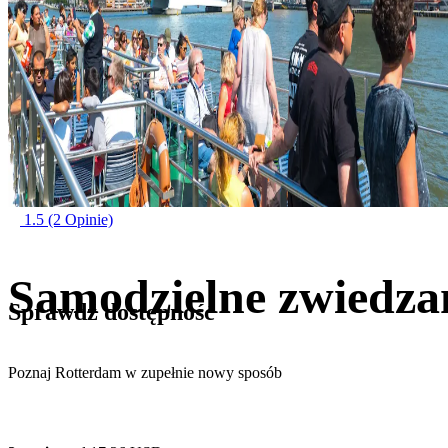
1.5
(2 Opinie)
Samodzielne zwiedza
Sprawdź dostępność
Poznaj Rotterdam w zupełnie nowy sposób