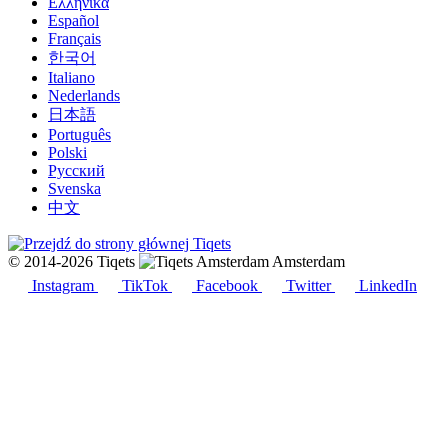
Ελληνικά
Español
Français
한국어
Italiano
Nederlands
日本語
Português
Polski
Русский
Svenska
中文
© 2014-2026 Tiqets
Amsterdam
Instagram
TikTok
Facebook
Twitter
LinkedIn