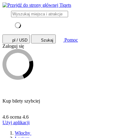
Pomoc
pl / USD
Szukaj
Zaloguj się
Kup bilety szybciej
4.6 ocena
4.6
Użyj aplikacji
Włochy