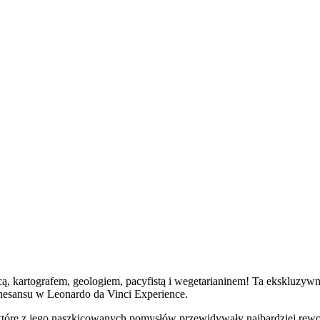
ą, kartografem, geologiem, pacyfistą i wegetarianinem! Ta ekskluzywn
enesansu w Leonardo da Vinci Experience.
iektóre z jego naszkicowanych pomysłów przewidywały najbardziej rewo