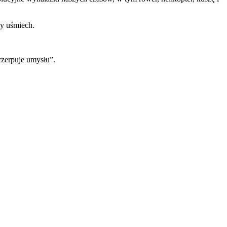
ny uśmiech.
.
yczerpuje umysłu”.