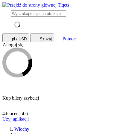
Pomoc
pl / USD
Szukaj
Zaloguj się
Kup bilety szybciej
4.6 ocena
4.6
Użyj aplikacji
Włochy