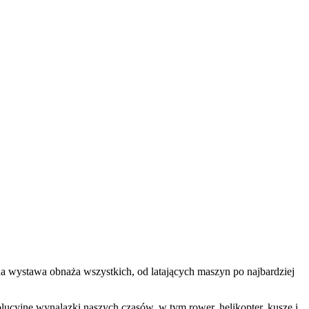
a wystawa obnaża wszystkich, od latających maszyn po najbardziej
lucyjne wynalazki naszych czasów, w tym rower, helikopter, kuszę i