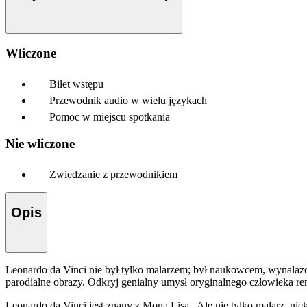
Wliczone
Bilet wstępu
Przewodnik audio w wielu językach
Pomoc w miejscu spotkania
Nie wliczone
Zwiedzanie z przewodnikiem
Opis
Leonardo da Vinci nie był tylko malarzem; był naukowcem, wynalazc
parodialne obrazy. Odkryj genialny umysł oryginalnego człowieka r
Leonardo da Vinci jest znany z Mona Lisa . Ale nie tylko malarz, n