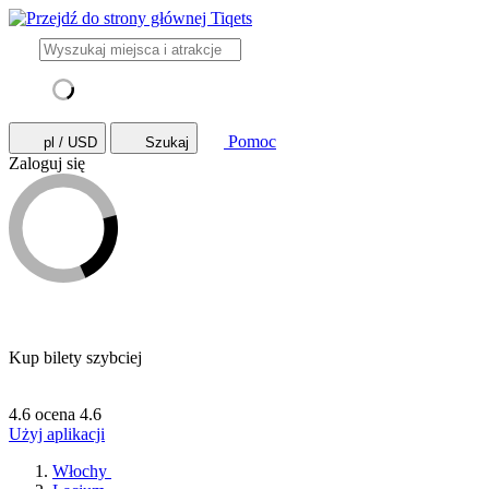
Pomoc
pl / USD
Szukaj
Zaloguj się
Kup bilety szybciej
4.6 ocena
4.6
Użyj aplikacji
Włochy