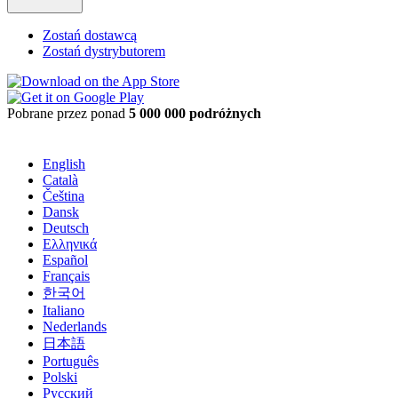
Zostań dostawcą
Zostań dystrybutorem
Pobrane przez ponad
5 000 000 podróżnych
English
Català
Čeština
Dansk
Deutsch
Ελληνικά
Español
Français
한국어
Italiano
Nederlands
日本語
Português
Polski
Русский