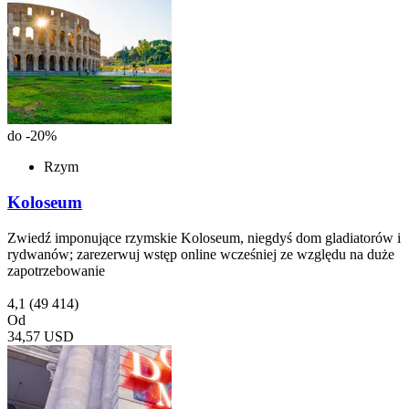
do -20%
Rzym
Koloseum
Zwiedź imponujące rzymskie Koloseum, niegdyś dom gladiatorów i
rydwanów; zarezerwuj wstęp online wcześniej ze względu na duże
zapotrzebowanie
4,1
(49 414)
Od
34,57 USD