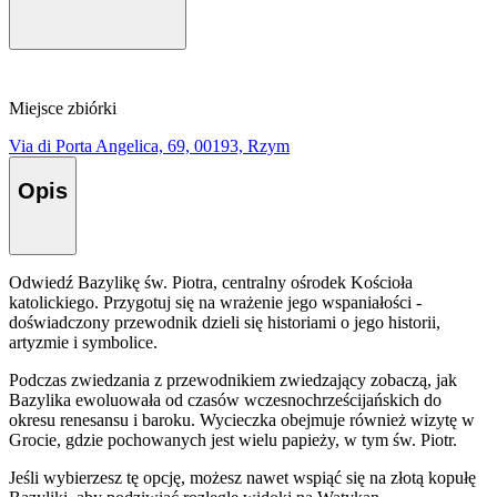
Miejsce zbiórki
Via di Porta Angelica, 69, 00193, Rzym
Opis
Odwiedź Bazylikę św. Piotra, centralny ośrodek Kościoła
katolickiego. Przygotuj się na wrażenie jego wspaniałości -
doświadczony przewodnik dzieli się historiami o jego historii,
artyzmie i symbolice.
Podczas zwiedzania z przewodnikiem zwiedzający zobaczą, jak
Bazylika ewoluowała od czasów wczesnochrześcijańskich do
okresu renesansu i baroku. Wycieczka obejmuje również wizytę w
Grocie, gdzie pochowanych jest wielu papieży, w tym św. Piotr.
Jeśli wybierzesz tę opcję, możesz nawet wspiąć się na złotą kopułę