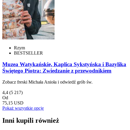
Rzym
BESTSELLER
Muzea Watykańskie, Kaplica Sykstyńska i Bazylika
Świętego Piotra: Zwiedzanie z przewodnikiem
Zobacz freski Michała Anioła i odwiedź grób św.
4,4
(5 217)
Od
75,15 USD
Pokaż wszystkie opcje
Inni kupili również