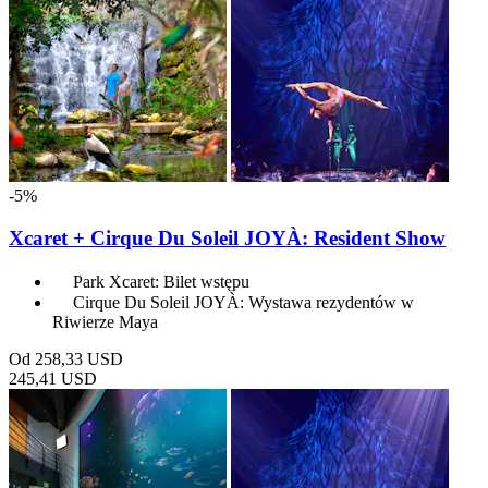
-5%
Xcaret + Cirque Du Soleil JOYÀ: Resident Show
Park Xcaret: Bilet wstępu
Cirque Du Soleil JOYÀ: Wystawa rezydentów w
Riwierze Maya
Od
258,33 USD
245,41 USD