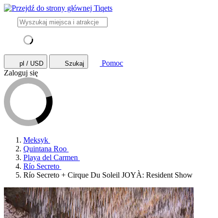
Pomoc
pl / USD
Szukaj
Zaloguj się
Meksyk
Quintana Roo
Playa del Carmen
Río Secreto
Río Secreto + Cirque Du Soleil JOYÀ: Resident Show