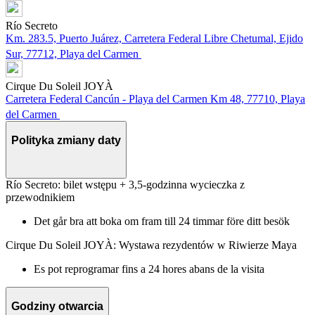
Río Secreto
Km. 283.5, Puerto Juárez, Carretera Federal Libre Chetumal, Ejido
Sur, 77712, Playa del Carmen
Cirque Du Soleil JOYÀ
Carretera Federal Cancún - Playa del Carmen Km 48, 77710, Playa
del Carmen
Polityka zmiany daty
Río Secreto: bilet wstępu + 3,5-godzinna wycieczka z
przewodnikiem
Det går bra att boka om fram till 24 timmar före ditt besök
Cirque Du Soleil JOYÀ: Wystawa rezydentów w Riwierze Maya
Es pot reprogramar fins a 24 hores abans de la visita
Godziny otwarcia