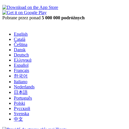
Pobrane przez ponad
5 000 000 podróżnych
English
Català
Čeština
Dansk
Deutsch
Ελληνικά
Español
Français
한국어
Italiano
Nederlands
日本語
Português
Polski
Русский
Svenska
中文