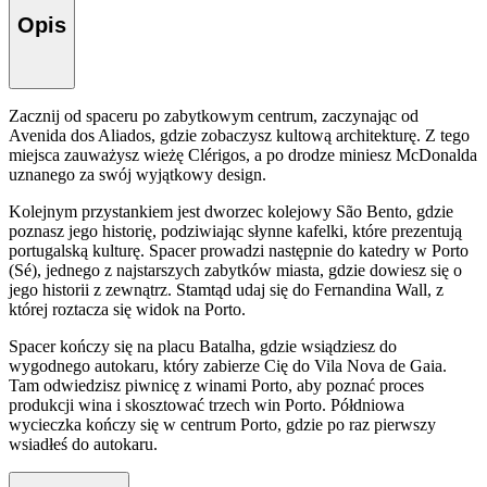
Opis
Zacznij od spaceru po zabytkowym centrum, zaczynając od
Avenida dos Aliados, gdzie zobaczysz kultową architekturę. Z tego
miejsca zauważysz wieżę Clérigos, a po drodze miniesz McDonalda
uznanego za swój wyjątkowy design.
Kolejnym przystankiem jest dworzec kolejowy São Bento, gdzie
poznasz jego historię, podziwiając słynne kafelki, które prezentują
portugalską kulturę. Spacer prowadzi następnie do katedry w Porto
(Sé), jednego z najstarszych zabytków miasta, gdzie dowiesz się o
jego historii z zewnątrz. Stamtąd udaj się do Fernandina Wall, z
której roztacza się widok na Porto.
Spacer kończy się na placu Batalha, gdzie wsiądziesz do
wygodnego autokaru, który zabierze Cię do Vila Nova de Gaia.
Tam odwiedzisz piwnicę z winami Porto, aby poznać proces
produkcji wina i skosztować trzech win Porto. Półdniowa
wycieczka kończy się w centrum Porto, gdzie po raz pierwszy
wsiadłeś do autokaru.