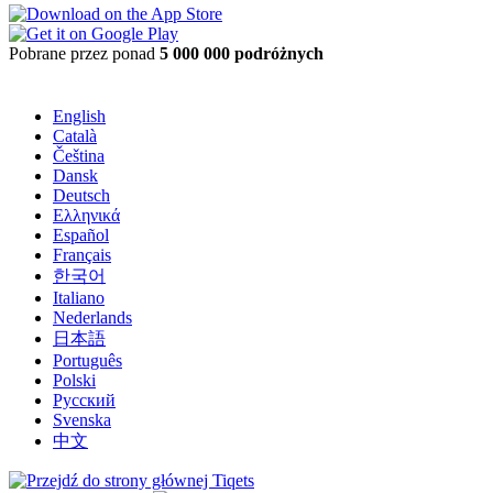
Pobrane przez ponad
5 000 000 podróżnych
English
Català
Čeština
Dansk
Deutsch
Ελληνικά
Español
Français
한국어
Italiano
Nederlands
日本語
Português
Polski
Русский
Svenska
中文