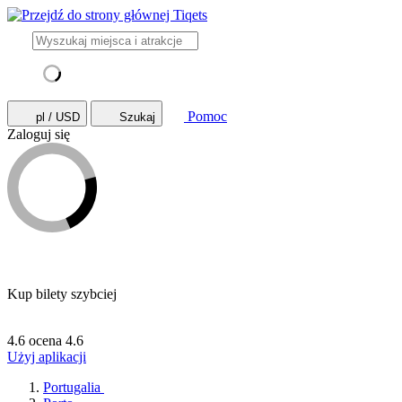
Pomoc
pl / USD
Szukaj
Zaloguj się
Kup bilety szybciej
4.6 ocena
4.6
Użyj aplikacji
Portugalia