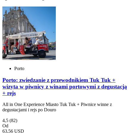
Porto
Porto: zwiedzanie z przewodnikiem Tuk Tuk +
wizyta w piwnicy z winami portowymi z degustacją
+ rejs
All in One Experience Miasto Tuk Tuk + Piwnice winne z
degustacjami i rejs po Douro
4,5
(82)
Od
63,56 USD