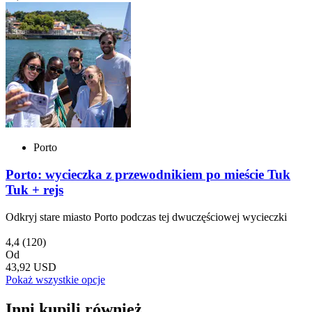
Porto
Porto: wycieczka z przewodnikiem po mieście Tuk
Tuk + rejs
Odkryj stare miasto Porto podczas tej dwuczęściowej wycieczki
4,4
(120)
Od
43,92 USD
Pokaż wszystkie opcje
Inni kupili również