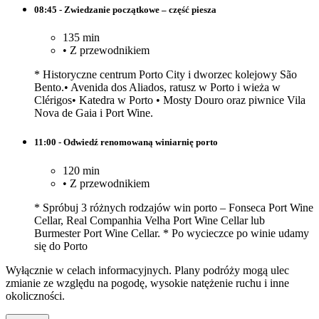
08:45 - Zwiedzanie początkowe – część piesza
135 min
•
Z przewodnikiem
* Historyczne centrum Porto City i dworzec kolejowy São
Bento.• Avenida dos Aliados, ratusz w Porto i wieża w
Clérigos• Katedra w Porto • Mosty Douro oraz piwnice Vila
Nova de Gaia i Port Wine.
11:00 - Odwiedź renomowaną winiarnię porto
120 min
•
Z przewodnikiem
* Spróbuj 3 różnych rodzajów win porto – Fonseca Port Wine
Cellar, Real Companhia Velha Port Wine Cellar lub
Burmester Port Wine Cellar. * Po wycieczce po winie udamy
się do Porto
Wyłącznie w celach informacyjnych. Plany podróży mogą ulec
zmianie ze względu na pogodę, wysokie natężenie ruchu i inne
okoliczności.