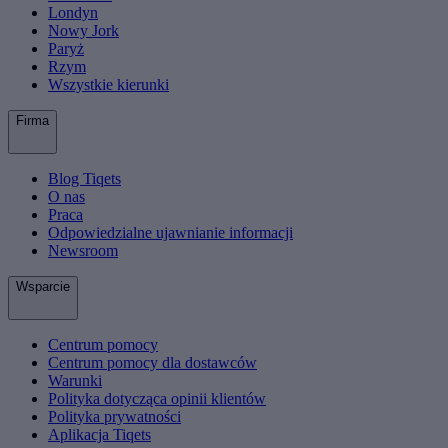
Londyn
Nowy Jork
Paryż
Rzym
Wszystkie kierunki
Firma
Blog Tiqets
O nas
Praca
Odpowiedzialne ujawnianie informacji
Newsroom
Wsparcie
Centrum pomocy
Centrum pomocy dla dostawców
Warunki
Polityka dotycząca opinii klientów
Polityka prywatności
Aplikacja Tiqets