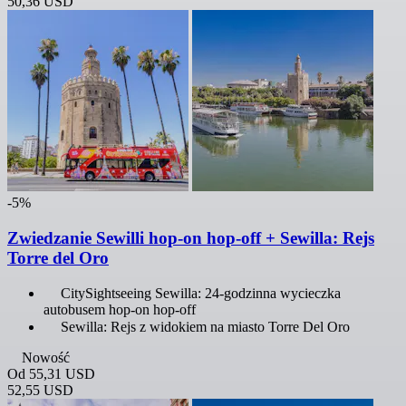
50,36 USD
-5%
Zwiedzanie Sewilli hop-on hop-off + Sewilla: Rejs
Torre del Oro
CitySightseeing Sewilla: 24-godzinna wycieczka
autobusem hop-on hop-off
Sewilla: Rejs z widokiem na miasto Torre Del Oro
Nowość
Od
55,31 USD
52,55 USD