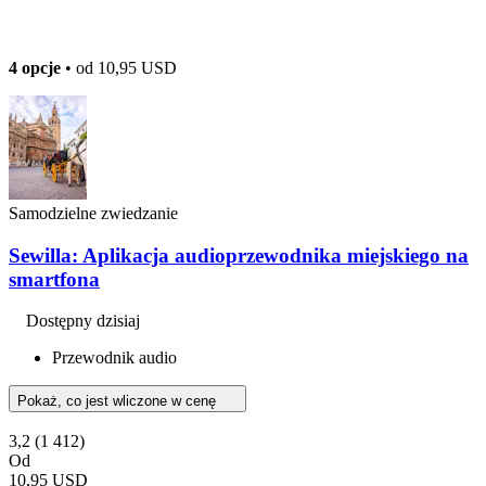
4 opcje
• od
10,95 USD
Samodzielne zwiedzanie
Sewilla: Aplikacja audioprzewodnika miejskiego na
smartfona
Dostępny dzisiaj
Przewodnik audio
Pokaż, co jest wliczone w cenę
3,2
(1 412)
Od
10,95 USD