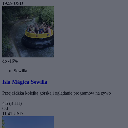
19,59 USD
do -16%
Sewilla
Isla Mágica Sewilla
Przejażdżka kolejką górską i oglądanie programów na żywo
4,5
(3 111)
Od
11,41 USD