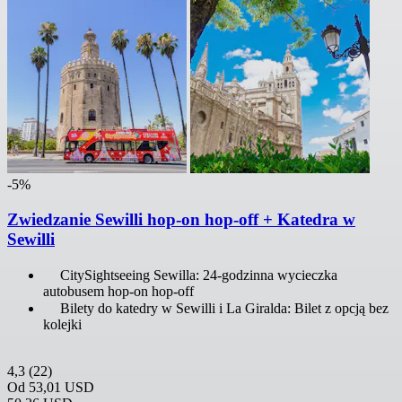
-5%
Zwiedzanie Sewilli hop-on hop-off + Katedra w
Sewilli
CitySightseeing Sewilla: 24-godzinna wycieczka
autobusem hop-on hop-off
Bilety do katedry w Sewilli i La Giralda: Bilet z opcją bez
kolejki
4,3
(22)
Od
53,01 USD