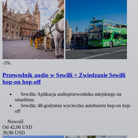
-5%
Przewodnik audio w Sewilli + Zwiedzanie Sewilli
hop-on hop-off
Sewilla: Aplikacja audioprzewodnika miejskiego na
smartfona
Sewilla: 48-godzinna wycieczka autobusem hop-on hop-
off
Nowość
Od
42,06 USD
39,96 USD