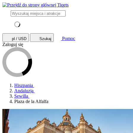
Pomoc
pl / USD
Szukaj
Zaloguj się
Hiszpania
Andaluzja
Sewilla
Plaza de la Alfalfa