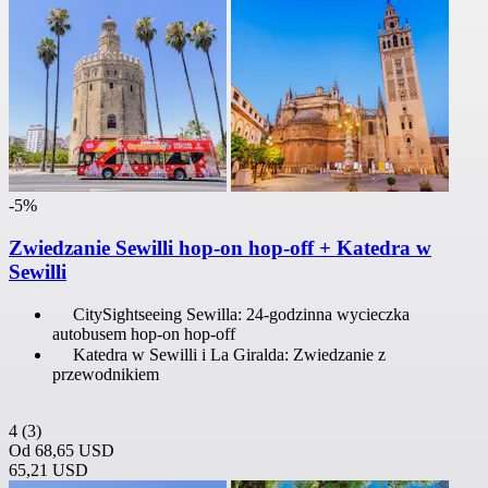
-5%
Zwiedzanie Sewilli hop-on hop-off + Katedra w
Sewilli
CitySightseeing Sewilla: 24-godzinna wycieczka
autobusem hop-on hop-off
Katedra w Sewilli i La Giralda: Zwiedzanie z
przewodnikiem
4
(3)
Od
68,65 USD
65,21 USD