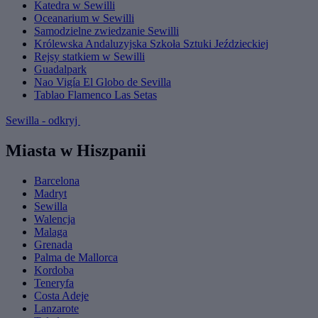
Katedra w Sewilli
Oceanarium w Sewilli
Samodzielne zwiedzanie Sewilli
Królewska Andaluzyjska Szkoła Sztuki Jeździeckiej
Rejsy statkiem w Sewilli
Guadalpark
Nao Vigía El Globo de Sevilla
Tablao Flamenco Las Setas
Sewilla - odkryj
Miasta w Hiszpanii
Barcelona
Madryt
Sewilla
Walencja
Malaga
Grenada
Palma de Mallorca
Kordoba
Teneryfa
Costa Adeje
Lanzarote