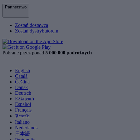
Partnerstwo
Zostań dostawcą
Zostań dystrybutorem
Pobrane przez ponad
5 000 000 podróżnych
English
Català
Čeština
Dansk
Deutsch
Ελληνικά
Español
Français
한국어
Italiano
Nederlands
日本語
Português