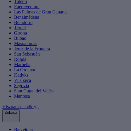
Toledo
Fuerteventura
Las Palmas de Gran Canaria
Benalmádena
Benidorm
Teruel
Girona
Bilbao
Maspalomas
Jerez de la Frontera
San Sebastián
Ronda
Marbella
La Orotava
Kadyks
Vila-seca
Segovia
Sant Cugat del Vallès
Manresa
Hiszpania – odkryj
Zobacz
Barcelona