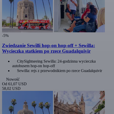
-5%
Zwiedzanie Sewilli hop-on hop-off + Sewilla:
Wycieczka statkiem po rzece Guadalquivir
CitySightseeing Sewilla: 24-godzinna wycieczka
autobusem hop-on hop-off
Sewilla: rejs z przewodnikiem po rzece Guadalquivir
Nowość
Od
61,07 USD
58,02 USD