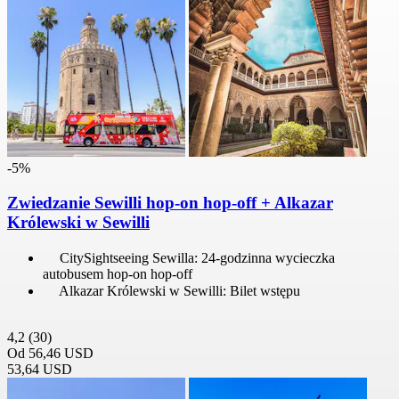
-5%
Zwiedzanie Sewilli hop-on hop-off + Alkazar
Królewski w Sewilli
CitySightseeing Sewilla: 24-godzinna wycieczka
autobusem hop-on hop-off
Alkazar Królewski w Sewilli: Bilet wstępu
4,2
(30)
Od
56,46 USD
53,64 USD