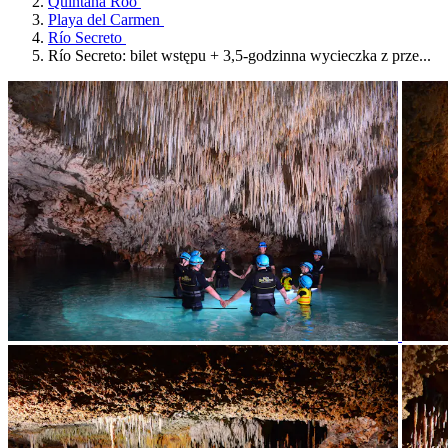
Quintana Roo
Playa del Carmen
Río Secreto
Río Secreto: bilet wstępu + 3,5-godzinna wycieczka z prze...