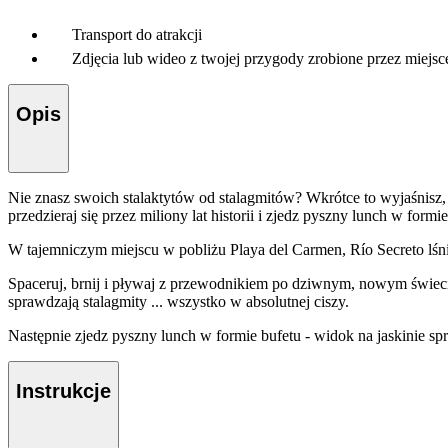
Transport do atrakcji
Zdjęcia lub wideo z twojej przygody zrobione przez miejsc
Opis
Nie znasz swoich stalaktytów od stalagmitów? Wkrótce to wyjaśnisz, 
przedzieraj się przez miliony lat historii i zjedz pyszny lunch w formie
W tajemniczym miejscu w pobliżu Playa del Carmen, Río Secreto lśni c
Spaceruj, brnij i pływaj z przewodnikiem po dziwnym, nowym świecie s
sprawdzają stalagmity ... wszystko w absolutnej ciszy.
Następnie zjedz pyszny lunch w formie bufetu - widok na jaskinie spr
Instrukcje