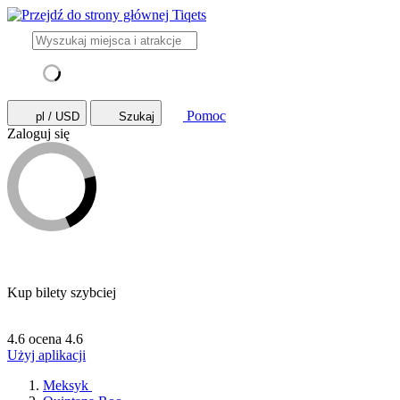
Pomoc
pl / USD
Szukaj
Zaloguj się
Kup bilety szybciej
4.6 ocena
4.6
Użyj aplikacji
Meksyk