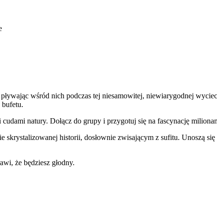
e
pływając wśród nich podczas tej niesamowitej, niewiarygodnej wyciecz
 bufetu.
udami natury. Dołącz do grupy i przygotuj się na fascynację milionami
krystalizowanej historii, dosłownie zwisającym z sufitu. Unoszą się na
awi, że będziesz głodny.