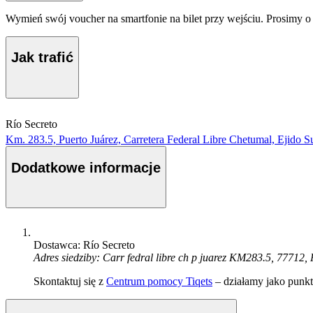
Wymień swój voucher na smartfonie na bilet przy wejściu. Prosimy 
Jak trafić
Río Secreto
Km. 283.5, Puerto Juárez, Carretera Federal Libre Chetumal, Ejido S
Dodatkowe informacje
Dostawca: Río Secreto
Adres siedziby: Carr fedral libre ch p juarez KM283.5, 77712
Skontaktuj się z
Centrum pomocy Tiqets
– działamy jako punkt 