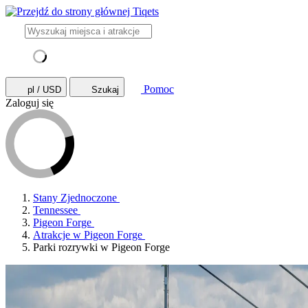
Pomoc
pl / USD
Szukaj
Zaloguj się
Stany Zjednoczone
Tennessee
Pigeon Forge
Atrakcje w Pigeon Forge
Parki rozrywki w Pigeon Forge