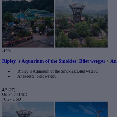
-10%
Ripley 's Aquarium of the Smokies: Bilet wstępu + An
Ripley 's Aquarium of the Smokies: Bilet wstępu
Anakeesta: bilet wstępu
4,5
(27)
Od
84,74 USD
76,27 USD