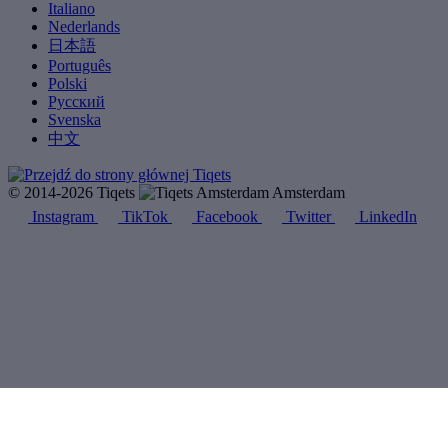
Italiano
Nederlands
日本語
Português
Polski
Русский
Svenska
中文
© 2014-2026 Tiqets
Amsterdam
Instagram
TikTok
Facebook
Twitter
LinkedIn