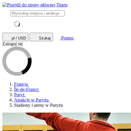
Pomoc
pl / USD
Szukaj
Zaloguj się
Francja
Île-de-France
Paryż
Atrakcje w Paryżu
Stadiony i areny w Paryżu