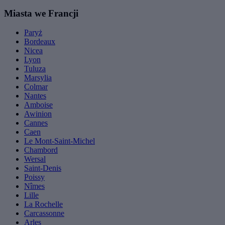
Miasta we Francji
Paryż
Bordeaux
Nicea
Lyon
Tuluza
Marsylia
Colmar
Nantes
Amboise
Awinion
Cannes
Caen
Le Mont-Saint-Michel
Chambord
Wersal
Saint-Denis
Poissy
Nîmes
Lille
La Rochelle
Carcassonne
Arles