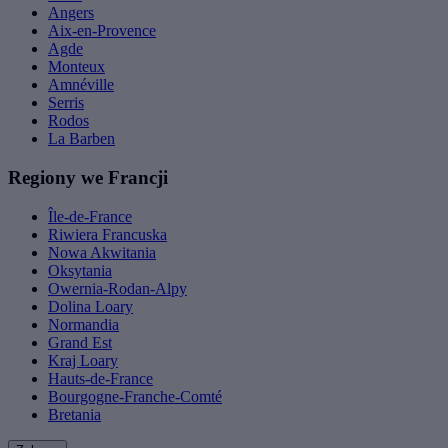
Angers
Aix-en-Provence
Agde
Monteux
Amnéville
Serris
Rodos
La Barben
Regiony we Francji
Île-de-France
Riwiera Francuska
Nowa Akwitania
Oksytania
Owernia-Rodan-Alpy
Dolina Loary
Normandia
Grand Est
Kraj Loary
Hauts-de-France
Bourgogne-Franche-Comté
Bretania