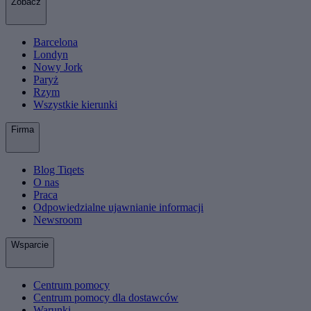
Zobacz
Barcelona
Londyn
Nowy Jork
Paryż
Rzym
Wszystkie kierunki
Firma
Blog Tiqets
O nas
Praca
Odpowiedzialne ujawnianie informacji
Newsroom
Wsparcie
Centrum pomocy
Centrum pomocy dla dostawców
Warunki