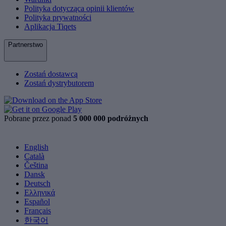
Polityka dotycząca opinii klientów
Polityka prywatności
Aplikacja Tiqets
Partnerstwo
Zostań dostawcą
Zostań dystrybutorem
Pobrane przez ponad
5 000 000 podróżnych
English
Català
Čeština
Dansk
Deutsch
Ελληνικά
Español
Français
한국어