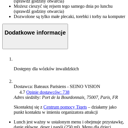
(sprawdź godziny otwarcia)
Możesz cieszyć się rejsem tego samego dnia po lunchu
(sprawdź godziny otwarcia)
Dozwolone są tylko małe plecaki, torebki i torby na komputer
Dodatkowe informacje
Dostępny dla wózków inwalidzkich
Dostawca: Bateaux Parisiens - SEINO VISION
4.7
Opinie dostawców: 738
Adres siedziby: Port de la Bourdonnais, 75007, Paris, FR
Skontaktuj się z
Centrum pomocy Tiqets
– działamy jako
punkt kontaktu w imieniu organizatora atrakcji
Lunch jest ważny w ustalonym menu i obejmuje przystawkę,
danie główne, deser i napój (250 ml). Menu dla dzieci