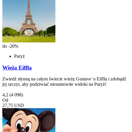
do -20%
Paryż
Wieża Eiffla
Zwiedź słynną na całym świecie wieżę Gustave 'a Eiffla i zdobądź
jej szczyt, aby podziwiać niesamowite widoki na Paryż!
4,2
(4 098)
Od
27,75 USD