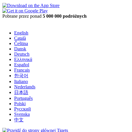
Pobrane przez ponad
5 000 000 podróżnych
English
Català
Čeština
Dansk
Deutsch
Ελληνικά
Español
Français
한국어
Italiano
Nederlands
日本語
Português
Polski
Русский
Svenska
中文