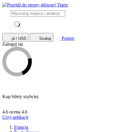
Pomoc
pl / USD
Szukaj
Zaloguj się
Kup bilety szybciej
4.6 ocena
4.6
Użyj aplikacji
Francja