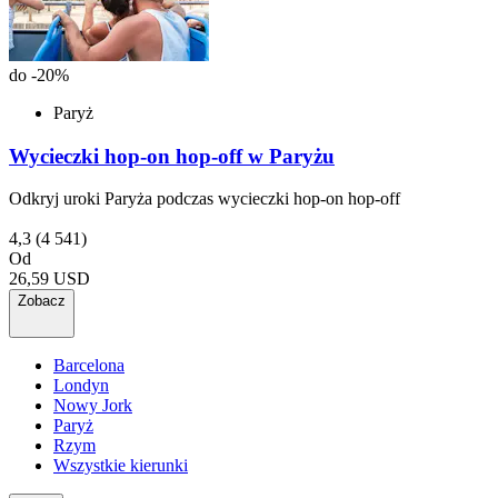
do -20%
Paryż
Wycieczki hop-on hop-off w Paryżu
Odkryj uroki Paryża podczas wycieczki hop-on hop-off
4,3
(4 541)
Od
26,59 USD
Zobacz
Barcelona
Londyn
Nowy Jork
Paryż
Rzym
Wszystkie kierunki