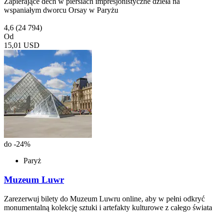
Zapierające dech w piersiach impresjonistyczne dzieła na
wspaniałym dworcu Orsay w Paryżu
4,6
(24 794)
Od
15,01 USD
do -24%
Paryż
Muzeum Luwr
Zarezerwuj bilety do Muzeum Luwru online, aby w pełni odkryć
monumentalną kolekcję sztuki i artefakty kulturowe z całego świata