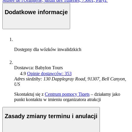
Musée de l'Orangerie, jardin des Tuileries, 75001, Paryż
Dodatkowe informacje
Dostępny dla wózków inwalidzkich
Dostawca: Babylon Tours
4.9
Opinie dostawców: 353
Adres siedziby: 130 Dapplegray Road, 91307, Bell Canyon,
US
Skontaktuj się z
Centrum pomocy Tiqets
– działamy jako
punkt kontaktu w imieniu organizatora atrakcji
Zasady zmiany terminu i anulacji