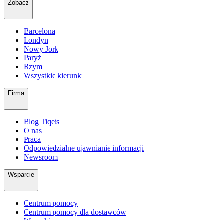
Zobacz
Barcelona
Londyn
Nowy Jork
Paryż
Rzym
Wszystkie kierunki
Firma
Blog Tiqets
O nas
Praca
Odpowiedzialne ujawnianie informacji
Newsroom
Wsparcie
Centrum pomocy
Centrum pomocy dla dostawców