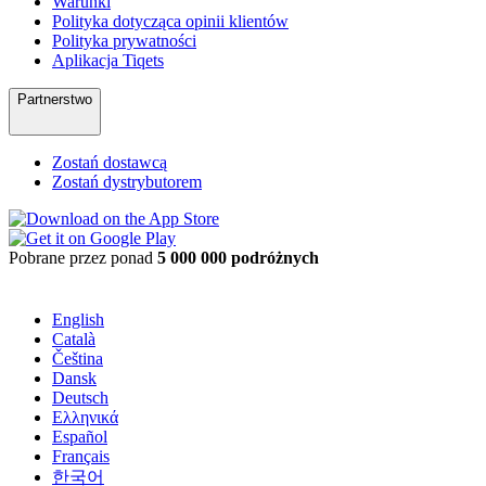
Warunki
Polityka dotycząca opinii klientów
Polityka prywatności
Aplikacja Tiqets
Partnerstwo
Zostań dostawcą
Zostań dystrybutorem
Pobrane przez ponad
5 000 000 podróżnych
English
Català
Čeština
Dansk
Deutsch
Ελληνικά
Español
Français
한국어