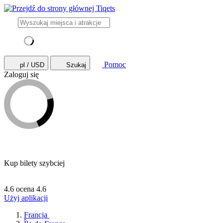
Pomoc
pl / USD
Szukaj
Zaloguj się
Kup bilety szybciej
4.6 ocena
4.6
Użyj aplikacji
Francja