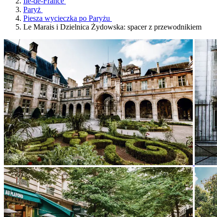
Île-de-France
Paryż
Piesza wycieczka po Paryżu
Le Marais i Dzielnica Żydowska: spacer z przewodnikiem