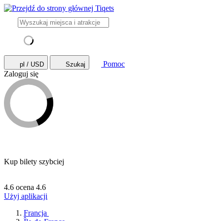
Pomoc
pl / USD
Szukaj
Zaloguj się
Kup bilety szybciej
4.6 ocena
4.6
Użyj aplikacji
Francja