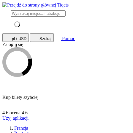
Pomoc
pl / USD
Szukaj
Zaloguj się
Kup bilety szybciej
4.6 ocena
4.6
Użyj aplikacji
Francja