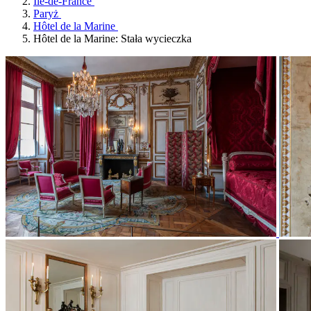
Île-de-France
Paryż
Hôtel de la Marine
Hôtel de la Marine: Stała wycieczka