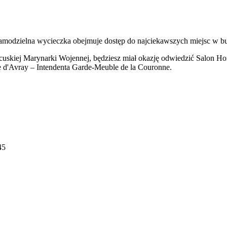
amodzielna wycieczka obejmuje dostęp do najciekawszych miejsc w budy
ancuskiej Marynarki Wojennej, będziesz miał okazję odwiedzić Salon H
e d'Avray – Intendenta Garde-Meuble de la Couronne.
45