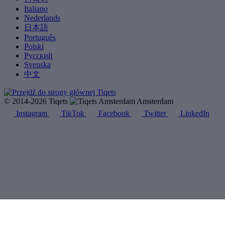
Italiano
Nederlands
日本語
Português
Polski
Русский
Svenska
中文
© 2014-2026 Tiqets
Amsterdam
Instagram
TikTok
Facebook
Twitter
LinkedIn