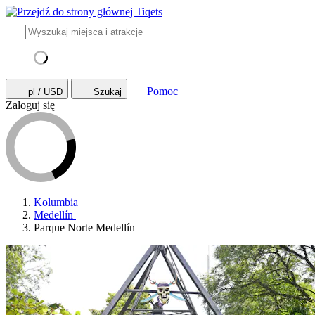
Pomoc
pl / USD
Szukaj
Zaloguj się
Kolumbia
Medellín
Parque Norte Medellín