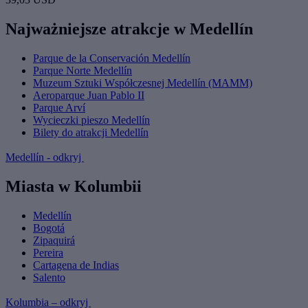
Najważniejsze atrakcje w Medellín
Parque de la Conservación Medellín
Parque Norte Medellín
Muzeum Sztuki Współczesnej Medellín (MAMM)
Aeroparque Juan Pablo II
Parque Arví
Wycieczki pieszo Medellín
Bilety do atrakcji Medellín
Medellín - odkryj
Miasta w Kolumbii
Medellín
Bogotá
Zipaquirá
Pereira
Cartagena de Indias
Salento
Kolumbia – odkryj