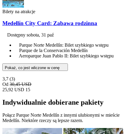
Bilety na atrakcje
Medellín City Card: Zabawa rodzinna
Dostępny
sobota, 31 paź
Parque Norte Medellín: Bilet szybkiego wstępu
Parque de la Conservación Medellín
Aeroparque Juan Pablo II: Bilet szybkiego wstępu
Pokaż, co jest wliczone w cenę
3,7
(3)
Od
30,45 USD
25,92 USD
15
Indywidualnie dobierane pakiety
Połącz Parque Norte Medellín z innymi ulubionymi w mieście
Medellín. Niektóre rzeczy są lepsze razem.