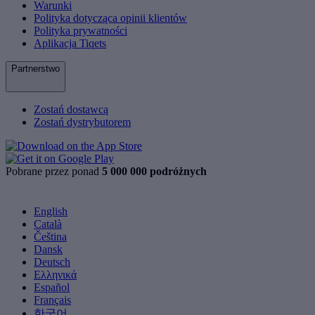
Warunki
Polityka dotycząca opinii klientów
Polityka prywatności
Aplikacja Tiqets
Partnerstwo
Zostań dostawcą
Zostań dystrybutorem
Pobrane przez ponad
5 000 000 podróżnych
English
Català
Čeština
Dansk
Deutsch
Ελληνικά
Español
Français
한국어