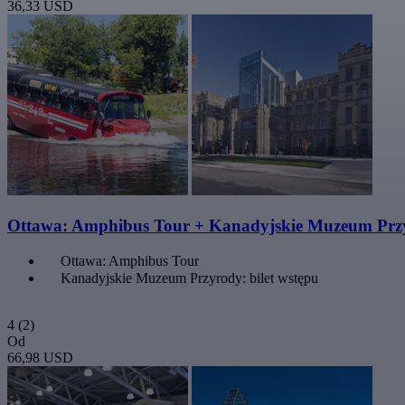
36,33 USD
Ottawa: Amphibus Tour + Kanadyjskie Muzeum Prz
Ottawa: Amphibus Tour
Kanadyjskie Muzeum Przyrody: bilet wstępu
4
(2)
Od
66,98 USD